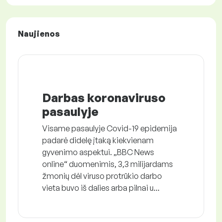
Naujienos
Darbas koronaviruso
pasaulyje
Visame pasaulyje Covid-19 epidemija
padarė didelę įtaką kiekvienam
gyvenimo aspektui. „BBC News
online“ duomenimis, 3,3 milijardams
žmonių dėl viruso protrūkio darbo
vieta buvo iš dalies arba pilnai u...