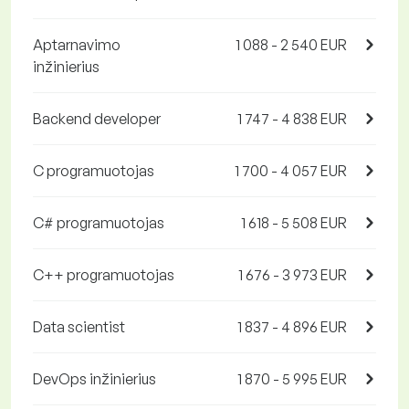
Aptarnavimo
1 088 - 2 540 EUR
inžinierius
Backend developer
1 747 - 4 838 EUR
C programuotojas
1 700 - 4 057 EUR
C# programuotojas
1 618 - 5 508 EUR
C++ programuotojas
1 676 - 3 973 EUR
Data scientist
1 837 - 4 896 EUR
DevOps inžinierius
1 870 - 5 995 EUR