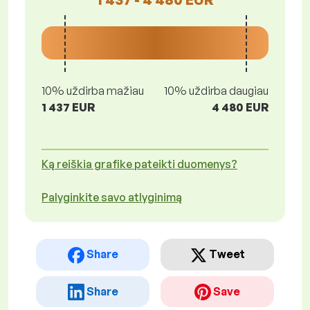
10% uždirba mažiau
10% uždirba daugiau
1 437 EUR
4 480 EUR
Ką reiškia grafike pateikti duomenys?
Palyginkite savo atlyginimą
Share
Tweet
Share
Save