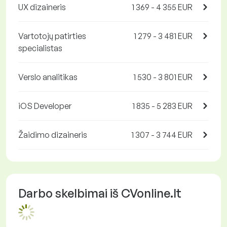
UX dizaineris
1 369 - 4 355 EUR
Vartotojų patirties
1 279 - 3 481 EUR
specialistas
Verslo analitikas
1 530 - 3 801 EUR
iOS Developer
1 835 - 5 283 EUR
Žaidimo dizaineris
1 307 - 3 744 EUR
Darbo skelbimai iš CVonline.lt