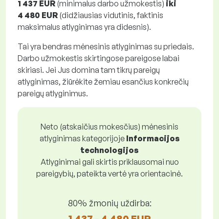
1 437 EUR
(minimalus darbo užmokestis)
iki
4 480 EUR
(didžiausias vidutinis, faktinis
maksimalus atlyginimas yra didesnis).
Tai yra bendras mėnesinis atlyginimas su priedais.
Darbo užmokestis skirtingose pareigose labai
skiriasi. Jei Jus domina tam tikrų pareigų
atlyginimas, žiūrėkite žemiau esančius konkrečių
pareigų atlyginimus.
Neto (atskaičius mokesčius) mėnesinis
atlyginimas kategorijoje
Informacijos
technologijos
Atlyginimai gali skirtis priklausomai nuo
pareigybių, pateikta vertė yra orientacinė.
80% žmonių uždirba:
1 437 - 4 480 EUR