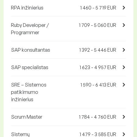
RPA inžinierius
1 460 - 5 719 EUR
Ruby Developer /
1 709 - 5 060 EUR
Programmer
SAP konsultantas
1 392 - 5 446 EUR
SAP specialistas
1 623 - 4 957 EUR
SRE – Sistemos
1 590 - 6 413 EUR
patikimumo
inžinierius
Scrum Master
1 784 - 4 760 EUR
Sistemų
1 479 - 3 585 EUR