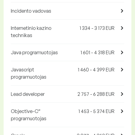
Incidento vadovas
Internetinio kazino
1 334 - 3 173 EUR
technikas
Java programuotojas
1 601 - 4 318 EUR
Javascript
1 460 - 4 399 EUR
programuotojas
Lead developer
2 757 - 6 288 EUR
Objective-C“
1 453 - 5 374 EUR
programuotojas