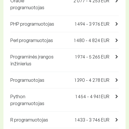
Oracle
2 077 - 4 253 EUR
programuotojas
PHP programuotojas
1 494 - 3 976 EUR
Perl programuotojas
1 480 - 4 824 EUR
Programinės įrangos
1 974 - 5 265 EUR
inžinierius
Programuotojas
1 390 - 4 278 EUR
Python
1 454 - 4 941 EUR
programuotojas
R programuotojas
1 433 - 3 746 EUR