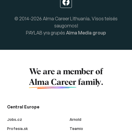
© 2014-2026 Alma Career Lithuania. Visos teisės
saugomos!
PAYLAB yra grupės
Alma Media group
We are a member of
Alma Career
family.
Central Europe
Jobs.cz
Arnold
Profesia.sk
Teamio