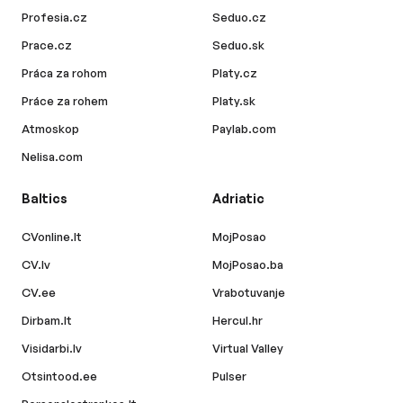
Profesia.cz
Seduo.cz
Prace.cz
Seduo.sk
Práca za rohom
Platy.cz
Práce za rohem
Platy.sk
Atmoskop
Paylab.com
Nelisa.com
Baltics
Adriatic
CVonline.lt
MojPosao
CV.lv
MojPosao.ba
CV.ee
Vrabotuvanje
Dirbam.lt
Hercul.hr
Visidarbi.lv
Virtual Valley
Otsintood.ee
Pulser