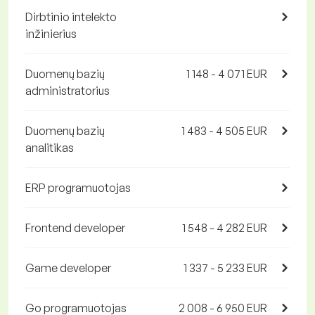
Dirbtinio intelekto
inžinierius
Duomenų bazių
1 148 - 4 071 EUR
administratorius
Duomenų bazių
1 483 - 4 505 EUR
analitikas
ERP programuotojas
Frontend developer
1 548 - 4 282 EUR
Game developer
1 337 - 5 233 EUR
Go programuotojas
2 008 - 6 950 EUR