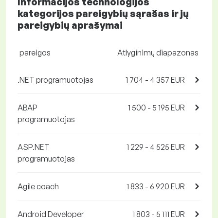
Informacijos technologijos
kategorijos pareigybių sąrašas ir jų
pareigybių aprašymai
pareigos
Atlyginimų diapazonas
.NET programuotojas
1 704 - 4 357 EUR
ABAP
1 500 - 5 195 EUR
programuotojas
ASP.NET
1 229 - 4 525 EUR
programuotojas
Agile coach
1 833 - 6 920 EUR
Android Developer
1 803 - 5 111 EUR