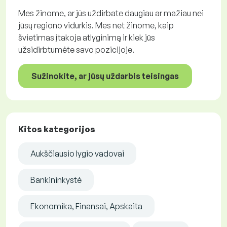
Mes žinome, ar jūs uždirbate daugiau ar mažiau nei
jūsų regiono vidurkis. Mes net žinome, kaip
švietimas įtakoja atlyginimą ir kiek jūs
užsidirbtumėte savo pozicijoje.
Sužinokite, ar jūsų uždarbis teisingas
Kitos kategorijos
Aukščiausio lygio vadovai
Bankininkystė
Ekonomika, Finansai, Apskaita