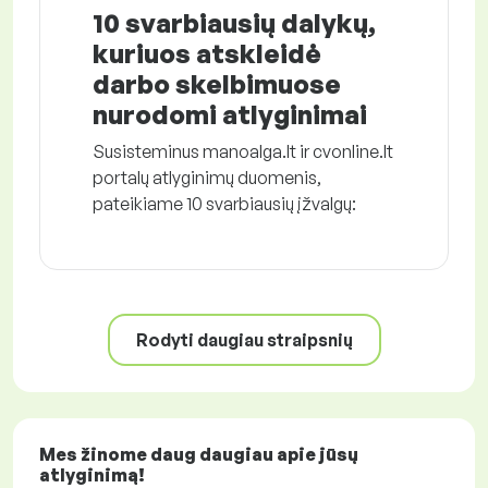
10 svarbiausių dalykų,
kuriuos atskleidė
darbo skelbimuose
nurodomi atlyginimai
Susisteminus manoalga.lt ir cvonline.lt
portalų atlyginimų duomenis,
pateikiame 10 svarbiausių įžvalgų:
Rodyti daugiau straipsnių
Mes žinome daug daugiau apie jūsų
atlyginimą!