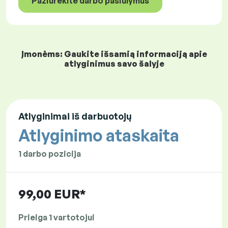
Pažiūrėkite darbo pasiūlymus
Įmonėms: Gaukite išsamią informaciją apie
atlyginimus savo šalyje
Atlyginimai iš darbuotojų
Atlyginimo ataskaita
1 darbo pozicija
99,00 EUR*
Prieiga 1 vartotojui