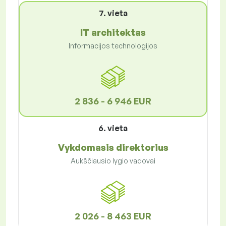
7. vieta
IT architektas
Informacijos technologijos
2 836 - 6 946 EUR
6. vieta
Vykdomasis direktorius
Aukščiausio lygio vadovai
2 026 - 8 463 EUR