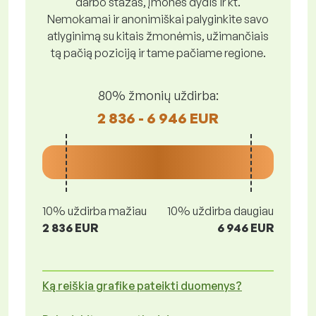
darbo stažas, įmonės dydis ir kt.
Nemokamai ir anonimiškai palyginkite savo
atlyginimą su kitais žmonėmis, užimančiais
tą pačią poziciją ir tame pačiame regione.
80% žmonių uždirba:
2 836 - 6 946 EUR
10% uždirba mažiau
10% uždirba daugiau
2 836 EUR
6 946 EUR
Ką reiškia grafike pateikti duomenys?