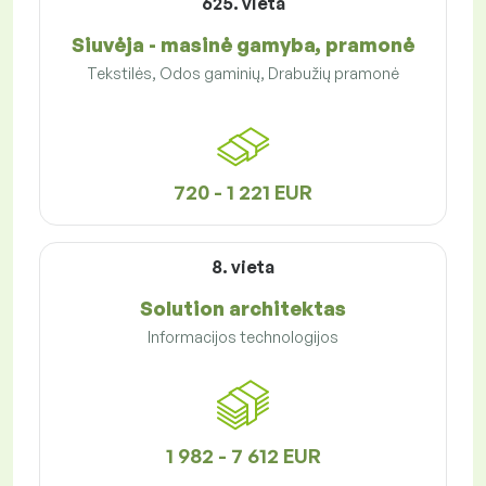
625. vieta
Siuvėja - masinė gamyba, pramonė
Tekstilės, Odos gaminių, Drabužių pramonė
720 - 1 221 EUR
8. vieta
Solution architektas
Informacijos technologijos
1 982 - 7 612 EUR