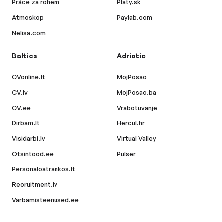
Práce za rohem
Platy.sk
Atmoskop
Paylab.com
Nelisa.com
Baltics
Adriatic
CVonline.lt
MojPosao
CV.lv
MojPosao.ba
CV.ee
Vrabotuvanje
Dirbam.lt
Hercul.hr
Visidarbi.lv
Virtual Valley
Otsintood.ee
Pulser
Personaloatrankos.lt
Recruitment.lv
Varbamisteenused.ee