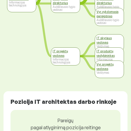
Informacijos
direktorius
direktorius
technologijos
Aukščiausio lygio
Aukščiausio lygio
vadovai
vadovai
Vyr. vykdomasis
pareigūnas
Aukščiausio lygio
vadovai
IT skyriaus
vadovas
Valdymas
IT projektų
IT produktų
vadovas
vadybininkas
Informacijos
Informacijos
technologijos
technologijos
Vyr. projektų
vadovas
Valdymas
Pozicija IT architektas darbo rinkoje
Pareigų
pagal atlyginimą pozicija reitinge