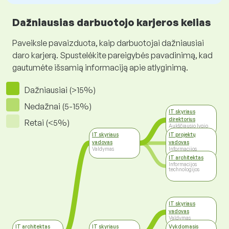
Dažniausias darbuotojo karjeros kelias
Paveiksle pavaizduota, kaip darbuotojai dažniausiai
daro karjerą. Spustelėkite pareigybės pavadinimą, kad
gautumėte išsamią informaciją apie atlyginimą.
Dažniausiai (>15%)
Nedažnai (5-15%)
IT skyriaus
direktorius
Retai (<5%)
Aukščiausio lygio
vadovai
IT skyriaus
IT projektų
vadovas
vadovas
Valdymas
Informacijos
technologijos
IT architektas
Informacijos
technologijos
IT skyriaus
vadovas
Valdymas
IT architektas
IT skyriaus
Vykdomasis