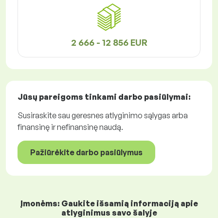
2 666 - 12 856 EUR
Jūsų pareigoms tinkami
darbo pasiūlymai
:
Susiraskite sau geresnes atlyginimo sąlygas arba
finansinę ir nefinansinę naudą.
Pažiūrėkite darbo pasiūlymus
Įmonėms: Gaukite išsamią informaciją apie
atlyginimus savo šalyje