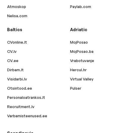
Atmoskop
Paylab.com
Nelisa.com
Baltics
Adriatic
CVonline.lt
MojPosao
CV.lv
MojPosao.ba
CV.ee
Vrabotuvanje
Dirbam.lt
Hercul.hr
Visidarbi.lv
Virtual Valley
Otsintood.ee
Pulser
Personaloatrankos.lt
Recruitment.lv
Varbamisteenused.ee