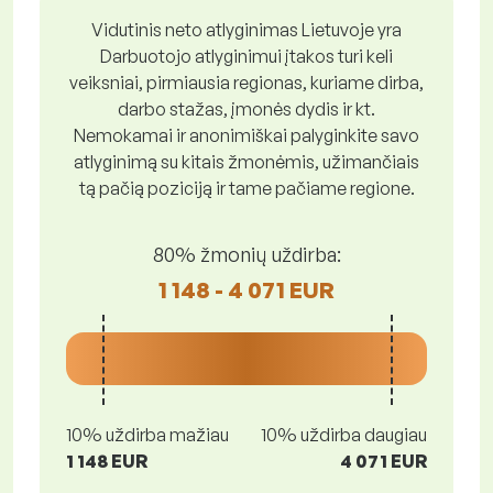
Vidutinis neto atlyginimas Lietuvoje yra
Darbuotojo atlyginimui įtakos turi keli
veiksniai, pirmiausia regionas, kuriame dirba,
darbo stažas, įmonės dydis ir kt.
Nemokamai ir anonimiškai palyginkite savo
atlyginimą su kitais žmonėmis, užimančiais
tą pačią poziciją ir tame pačiame regione.
80% žmonių uždirba:
1 148 - 4 071 EUR
10% uždirba mažiau
10% uždirba daugiau
1 148 EUR
4 071 EUR