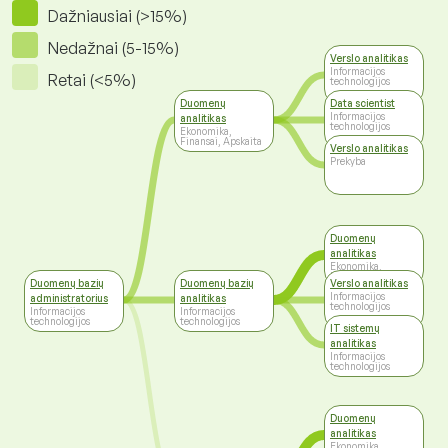
Dažniausiai (>15%)
Nedažnai (5-15%)
Verslo analitikas
Informacijos
Retai (<5%)
technologijos
Duomenų
Data scientist
Informacijos
analitikas
technologijos
Ekonomika,
Finansai, Apskaita
Verslo analitikas
Prekyba
Duomenų
analitikas
Ekonomika,
Finansai, Apskaita
Duomenų bazių
Duomenų bazių
Verslo analitikas
Informacijos
administratorius
analitikas
technologijos
Informacijos
Informacijos
technologijos
technologijos
IT sistemų
analitikas
Informacijos
technologijos
Duomenų
analitikas
Ekonomika,