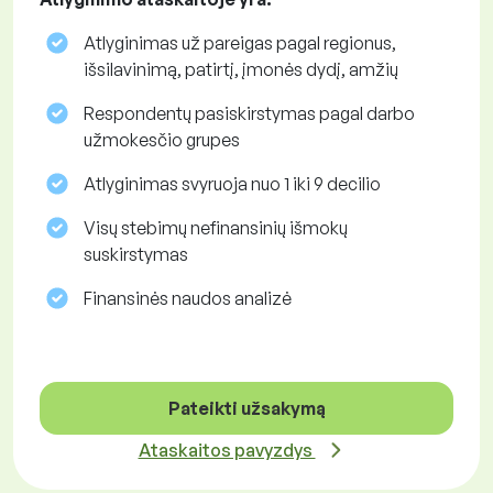
Atlyginimas už pareigas pagal regionus,
išsilavinimą, patirtį, įmonės dydį, amžių
Respondentų pasiskirstymas pagal darbo
užmokesčio grupes
Atlyginimas svyruoja nuo 1 iki 9 decilio
Visų stebimų nefinansinių išmokų
suskirstymas
Finansinės naudos analizė
Pateikti užsakymą
Ataskaitos pavyzdys