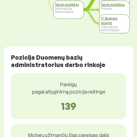
Finansai, Apskaita
Verslo analitikas
Verslo analitikas
Informacijos
Prekyba
technologijos
IT Business
Analyst
Informacijos
technologijos
Pozicija Duomenų bazių
administratorius darbo rinkoje
Pareigų
pagal atlyginimą pozicija reitinge
139
Moterų užimančių šias pareigas dalis