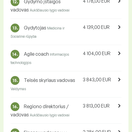
4 178,00 EUR
Gydymo įstaigos
12.
vadovas
Aukščiausio lygio vadovai
4 139,00 EUR
Gydytojas
13.
Medicina ir
Socialinė rūpyba
4 104,00 EUR
Agile coach
14.
Informacijos
technologijos
3 843,00 EUR
Teisės skyriaus vadovas
15.
Valdymas
3 813,00 EUR
Regiono direktorius /
16.
vadovas
Aukščiausio lygio vadovai