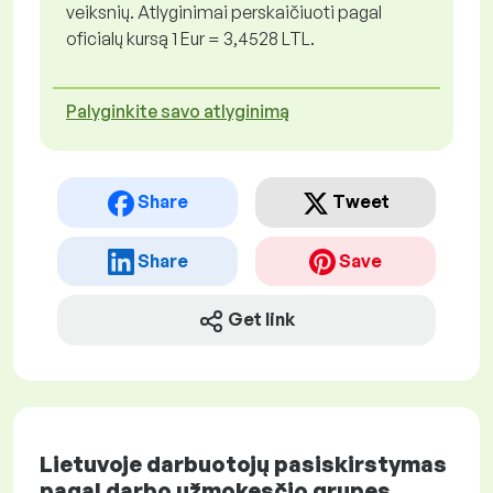
veiksnių. Atlyginimai perskaičiuoti pagal
oficialų kursą 1 Eur = 3,4528 LTL.
Palyginkite savo atlyginimą
Share
Tweet
Share
Save
Get link
Lietuvoje darbuotojų pasiskirstymas
pagal darbo užmokesčio grupes