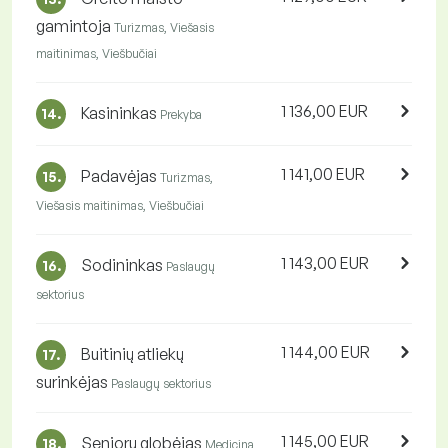
gamintoja
Turizmas, Viešasis
maitinimas, Viešbučiai
1 136,00 EUR
Kasininkas
14.
Prekyba
1 141,00 EUR
Padavėjas
15.
Turizmas,
Viešasis maitinimas, Viešbučiai
1 143,00 EUR
Sodininkas
16.
Paslaugų
sektorius
1 144,00 EUR
Buitinių atliekų
17.
surinkėjas
Paslaugų sektorius
1 145,00 EUR
Senjorų globėjas
18.
Medicina