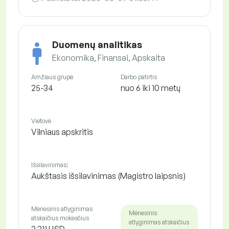
Duomenų analitikas
Ekonomika, Finansai, Apskaita
Amžiaus grupė
Darbo patirtis
25-34
nuo 6 iki 10 metų
Vietovė
Vilniaus apskritis
Išsilavinimas:
Aukštasis išsilavinimas (Magistro laipsnis)
Mėnesinis atlyginimas
Mėnesinis
atskaičius mokesčius
atlyginimas atskaičius
3 211 USD