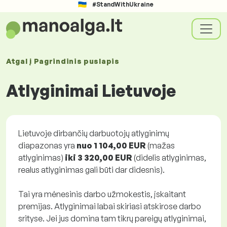
#StandWithUkraine
Atgal į
Pagrindinis puslapis
Atlyginimai Lietuvoje
Lietuvoje dirbančių darbuotojų atlyginimų
diapazonas yra
nuo 1 104,00 EUR
(mažas
atlyginimas)
iki 3 320,00 EUR
(didelis atlyginimas,
realus atlyginimas gali būti dar didesnis).
Tai yra mėnesinis darbo užmokestis, įskaitant
premijas. Atlyginimai labai skiriasi atskirose darbo
srityse. Jei jus domina tam tikrų pareigų atlyginimai,