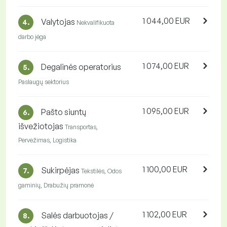
1 044,00 EUR
Valytojas
4.
Nekvalifikuota
darbo jėga
1 074,00 EUR
Degalinės operatorius
5.
Paslaugų sektorius
1 095,00 EUR
Pašto siuntų
6.
išvežiotojas
Transportas,
Pervežimas, Logistika
1 100,00 EUR
Sukirpėjas
7.
Tekstilės, Odos
gaminių, Drabužių pramonė
1 102,00 EUR
Salės darbuotojas /
8.