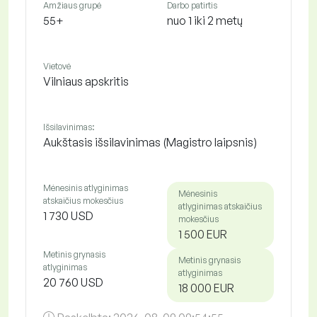
Amžiaus grupė
Darbo patirtis
55+
nuo 1 iki 2 metų
Vietovė
Vilniaus apskritis
Išsilavinimas:
Aukštasis išsilavinimas (Magistro laipsnis)
Mėnesinis atlyginimas
Mėnesinis
atskaičius mokesčius
atlyginimas atskaičius
1 730 USD
mokesčius
1 500 EUR
Metinis grynasis
Metinis grynasis
atlyginimas
atlyginimas
20 760 USD
18 000 EUR