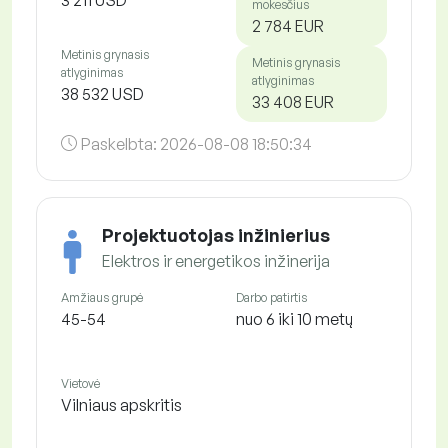
mokesčius
2 784 EUR
Metinis grynasis
Metinis grynasis
atlyginimas
atlyginimas
38 532 USD
33 408 EUR
Paskelbta:
2026-08-08 18:50:34
Projektuotojas inžinierius
Elektros ir energetikos inžinerija
Amžiaus grupė
Darbo patirtis
45-54
nuo 6 iki 10 metų
Vietovė
Vilniaus apskritis