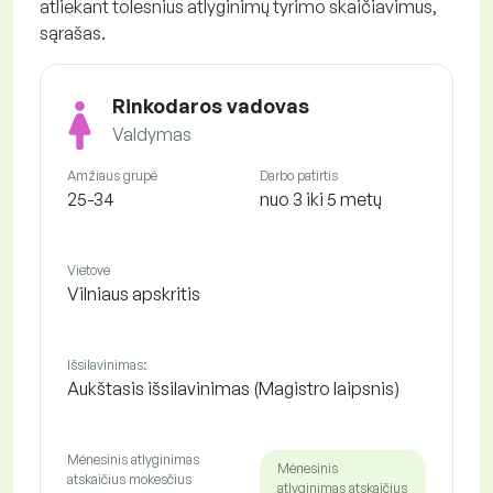
atliekant tolesnius atlyginimų tyrimo skaičiavimus,
sąrašas.
Rinkodaros vadovas
Valdymas
Amžiaus grupė
Darbo patirtis
25-34
nuo 3 iki 5 metų
Vietovė
Vilniaus apskritis
Išsilavinimas:
Aukštasis išsilavinimas (Magistro laipsnis)
Mėnesinis atlyginimas
Mėnesinis
atskaičius mokesčius
atlyginimas atskaičius