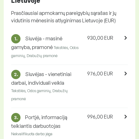
Lietuvoje
Prasčiausiai apmokamų pareigybių sąrašas ir jų
vidutinis mėnesinis atlyginimas Lietuvoje (EUR)
930,00 EUR
Siuvėja - masinė
1.
gamyba, pramonė
Tekstilės, Odos
gaminių, Drabužių pramonė
976,00 EUR
Siuvėjas - vienetiniai
2.
darbai, individuali veikla
Tekstilės, Odos gaminių, Drabužių
pramonė
996,00 EUR
Portjė, informaciją
3.
teikiantis darbuotojas
Nekvalifikuota darbo jėga