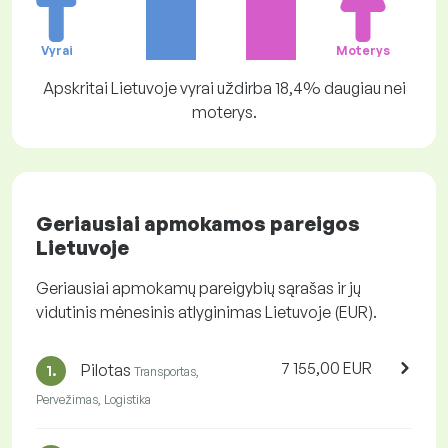
Vyrai
Moterys
Apskritai Lietuvoje vyrai uždirba 18,4% daugiau nei
moterys.
Geriausiai apmokamos pareigos
Lietuvoje
Geriausiai apmokamų pareigybių sąrašas ir jų
vidutinis mėnesinis atlyginimas Lietuvoje (EUR).
7 155,00 EUR
Pilotas
1.
Transportas,
Pervežimas, Logistika