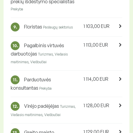
prekių išdėstymo specialistas
Prekyba
1 103,00 EUR
Floristas
9.
Paslaugų sektorius
1 113,00 EUR
Pagalbinis virtuvės
10.
darbuotojas
Turizmas, Viešasis
maitinimas, Viešbučiai
1 114,00 EUR
Parduotuvės
11.
konsultantas
Prekyba
1 128,00 EUR
Virėjo padėjėjas
12.
Turizmas,
Viešasis maitinimas, Viešbučiai
1 129,00 EUR
Greito maisto
13.