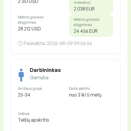
2 351 USD
mokesčius
2 038 EUR
Metinis grynasis
Metinis grynasis
atlyginimas
atlyginimas
28 212 USD
24 456 EUR
Paskelbta:
2026-08-09 09:56:56
Darbininkas
Gamyba
Amžiaus grupė
Darbo patirtis
25-34
nuo 3 iki 5 metų
Vietovė
Telšių apskritis