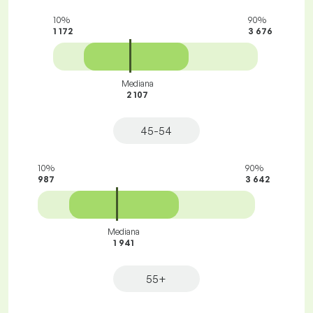
10%
90%
1 172
3 676
Mediana
2 107
45-54
10%
90%
987
3 642
Mediana
1 941
55+