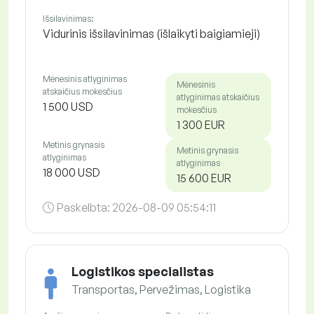
Išsilavinimas:
Vidurinis išsilavinimas (išlaikyti baigiamieji)
Mėnesinis atlyginimas
Mėnesinis
atskaičius mokesčius
atlyginimas atskaičius
1 500 USD
mokesčius
1 300 EUR
Metinis grynasis
Metinis grynasis
atlyginimas
atlyginimas
18 000 USD
15 600 EUR
Paskelbta:
2026-08-09 05:54:11
Logistikos specialistas
Transportas, Pervežimas, Logistika