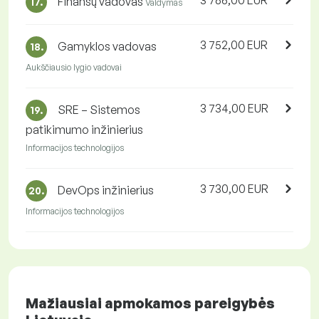
3 786,00 EUR
Finansų vadovas
17.
Valdymas
3 752,00 EUR
Gamyklos vadovas
18.
Aukščiausio lygio vadovai
3 734,00 EUR
SRE – Sistemos
19.
patikimumo inžinierius
Informacijos technologijos
3 730,00 EUR
DevOps inžinierius
20.
Informacijos technologijos
Mažiausiai apmokamos pareigybės