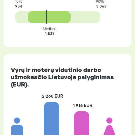
10%
90%
954
3 368
Mediana
1 831
Vyrų ir moterų vidutinio darbo
užmokesčio Lietuvoje palyginimas
(EUR).
2 268 EUR
1 916 EUR