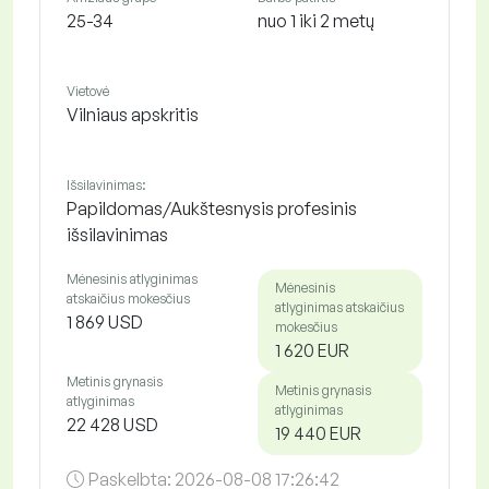
25-34
nuo 1 iki 2 metų
Vietovė
Vilniaus apskritis
Išsilavinimas:
Papildomas/Aukštesnysis profesinis
išsilavinimas
Mėnesinis atlyginimas
Mėnesinis
atskaičius mokesčius
atlyginimas atskaičius
1 869 USD
mokesčius
1 620 EUR
Metinis grynasis
Metinis grynasis
atlyginimas
atlyginimas
22 428 USD
19 440 EUR
Paskelbta:
2026-08-08 17:26:42