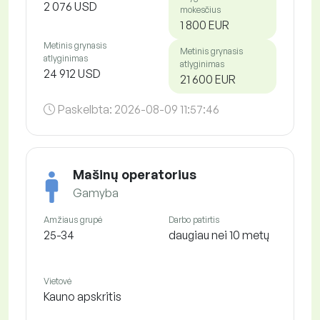
2 076 USD
mokesčius
1 800 EUR
Metinis grynasis
Metinis grynasis
atlyginimas
atlyginimas
24 912 USD
21 600 EUR
Paskelbta:
2026-08-09 11:57:46
Mašinų operatorius
Gamyba
Amžiaus grupė
Darbo patirtis
25-34
daugiau nei 10 metų
Vietovė
Kauno apskritis