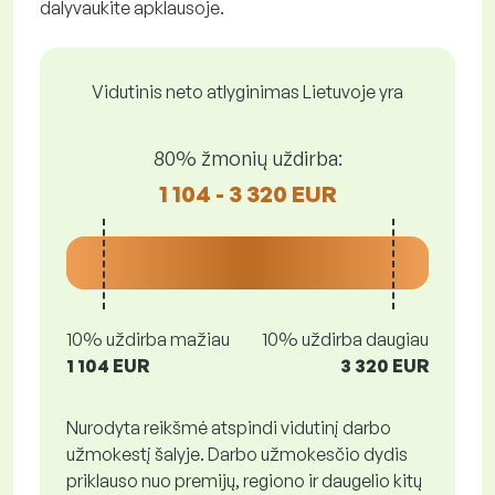
dalyvaukite apklausoje.
Vidutinis neto atlyginimas Lietuvoje yra
80% žmonių uždirba:
1 104 - 3 320 EUR
10% uždirba mažiau
10% uždirba daugiau
1 104 EUR
3 320 EUR
Nurodyta reikšmė atspindi vidutinį darbo
užmokestį šalyje. Darbo užmokesčio dydis
priklauso nuo premijų, regiono ir daugelio kitų