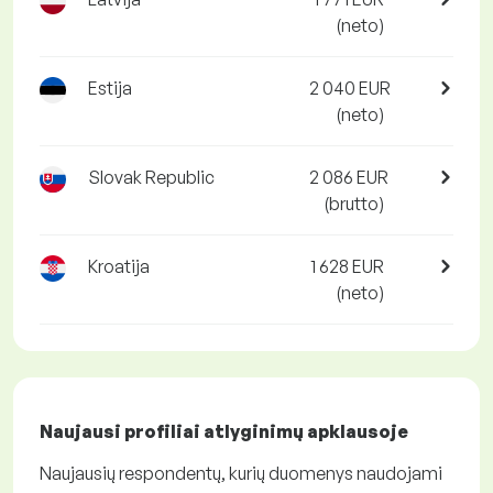
(neto)
Estija
2 040 EUR
(neto)
Slovak Republic
2 086 EUR
(brutto)
Kroatija
1 628 EUR
(neto)
Naujausi profiliai atlyginimų apklausoje
Naujausių respondentų, kurių duomenys naudojami