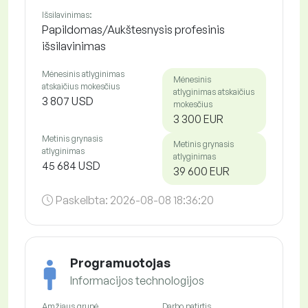
Išsilavinimas:
Papildomas/Aukštesnysis profesinis
išsilavinimas
Mėnesinis atlyginimas
Mėnesinis
atskaičius mokesčius
atlyginimas atskaičius
3 807 USD
mokesčius
3 300 EUR
Metinis grynasis
Metinis grynasis
atlyginimas
atlyginimas
45 684 USD
39 600 EUR
Paskelbta:
2026-08-08 18:36:20
Programuotojas
Informacijos technologijos
Amžiaus grupė
Darbo patirtis