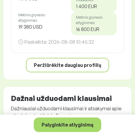
1 400 EUR
Metinis grynasis
Metinis grynasis
atlyginimas
atlyginimas
19 380 USD
16 800 EUR
Paskelbta:
2026-08-08 10:45:32
Peržiūrėkite daugiau profilių
Dažnai užduodami klausimai
Dažniausiai užduodami klausimai ir atsakymai apie
atlyginimų lygį šalyje $country.
Palyginkite atlyginimą
Koks yra vidutinis atlyginimas šalyje