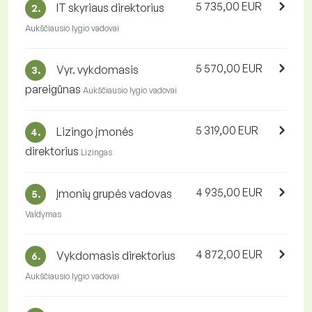
5 735,00 EUR
IT skyriaus direktorius
2.
Aukščiausio lygio vadovai
5 570,00 EUR
Vyr. vykdomasis
3.
pareigūnas
Aukščiausio lygio vadovai
5 319,00 EUR
Lizingo įmonės
4.
direktorius
Lizingas
4 935,00 EUR
Įmonių grupės vadovas
5.
Valdymas
4 872,00 EUR
Vykdomasis direktorius
6.
Aukščiausio lygio vadovai