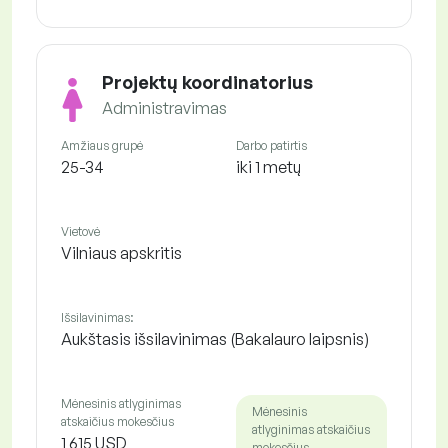
Projektų koordinatorius
Administravimas
Amžiaus grupė
Darbo patirtis
25-34
iki 1 metų
Vietovė
Vilniaus apskritis
Išsilavinimas:
Aukštasis išsilavinimas (Bakalauro laipsnis)
Mėnesinis atlyginimas
Mėnesinis
atskaičius mokesčius
atlyginimas atskaičius
1 615 USD
mokesčius