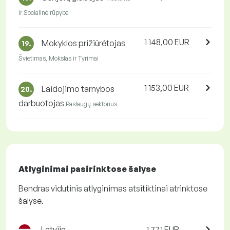
ir Socialinė rūpyba
1 148,00 EUR
Mokyklos prižiūrėtojas
19.
Švietimas, Mokslas ir Tyrimai
1 153,00 EUR
Laidojimo tarnybos
20.
darbuotojas
Paslaugų sektorius
Atlyginimai pasirinktose šalyse
Bendras vidutinis atlyginimas atsitiktinai atrinktose
šalyse.
Latvija
1 771 EUR