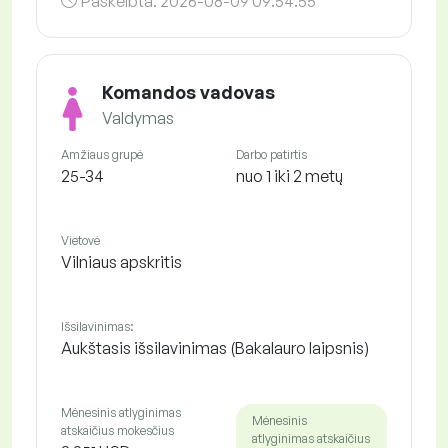
Paskelbta:
2026-08-09 09:54:55
Komandos vadovas
Valdymas
Amžiaus grupė
Darbo patirtis
25-34
nuo 1 iki 2 metų
Vietovė
Vilniaus apskritis
Išsilavinimas:
Aukštasis išsilavinimas (Bakalauro laipsnis)
Mėnesinis atlyginimas
Mėnesinis
atskaičius mokesčius
atlyginimas atskaičius