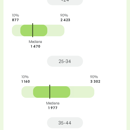
10%
90%
877
2 423
Mediana
1 470
25-34
10%
90%
1 160
3 302
Mediana
1 977
35-44