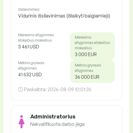
Išsilavinimas:
Vidurinis išsilavinimas (išlaikyti baigiamieji)
Mėnesinis atlyginimas
Mėnesinis
atskaičius mokesčius
atlyginimas atskaičius
3 461 USD
mokesčius
3 000 EUR
Metinis grynasis
Metinis grynasis
atlyginimas
atlyginimas
41 532 USD
36 000 EUR
Paskelbta:
2026-08-09 10:01:35
Administratorius
Nekvalifikuota darbo jėga