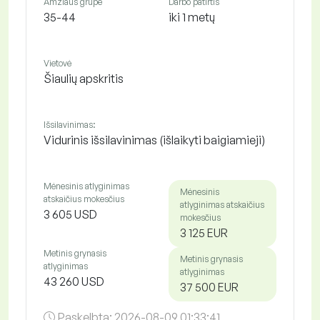
Amžiaus grupė
Darbo patirtis
35-44
iki 1 metų
Vietovė
Šiaulių apskritis
Išsilavinimas:
Vidurinis išsilavinimas (išlaikyti baigiamieji)
Mėnesinis atlyginimas
Mėnesinis
atskaičius mokesčius
atlyginimas atskaičius
3 605 USD
mokesčius
3 125 EUR
Metinis grynasis
Metinis grynasis
atlyginimas
atlyginimas
43 260 USD
37 500 EUR
Paskelbta:
2026-08-09 01:33:41