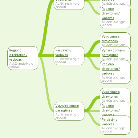
Aukščiausio lygio
Aukščiausio lygio
vadovai
vadovai
Regiono
direktorius /
vadovas
Aukščiausio lygio
vadovai
Vykdomasis
direktorius
Aukščiausio lygio
vadovai
Regiono
Pardavimo
Vyr. vykdomasis
direktorius /
vadovas
pareigūnas
Aukščiausio lygio
Aukščiausio lygio
vadovas
vadovai
vadovai
Aukščiausio lygio
Regiono
vadovai
direktorius /
vadovas
Aukščiausio lygio
vadovai
Vykdomasis
direktorius
Aukščiausio lygio
vadovai
Vyr. vykdomasis
Regiono
pareigūnas
direktorius /
Aukščiausio lygio
vadovas
vadovai
Aukščiausio lygio
Pardavimo
vadovai
vadovas
Aukščiausio lygio
vadovai