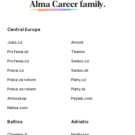
Alma Career
family.
Central Europe
Jobs.cz
Arnold
Profesia.sk
Teamio
Profesia.cz
Seduo.cz
Prace.cz
Seduo.sk
Práca za rohom
Platy.cz
Práce za rohem
Platy.sk
Atmoskop
Paylab.com
Nelisa.com
Baltics
Adriatic
CVonline.lt
MojPosao