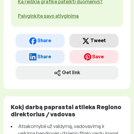
Ką reiškia grafike pateikti duomenys?
Palyginkite savo atlyginimą
Share
Tweet
Share
Save
Get link
Kokį darbą paprastai atlieka Regiono
direktorius / vadovas
Atsakomybė už valdymą, vadovavimą ir
veikimą bendrovės užsienio filialo vardu (pagal