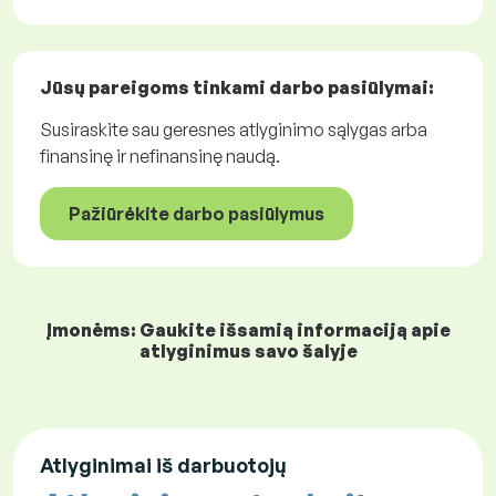
Jūsų pareigoms tinkami
darbo pasiūlymai
:
Susiraskite sau geresnes atlyginimo sąlygas arba
finansinę ir nefinansinę naudą.
Pažiūrėkite darbo pasiūlymus
Įmonėms: Gaukite išsamią informaciją apie
atlyginimus savo šalyje
Atlyginimai iš darbuotojų