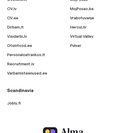
CV.lv
MojPosao.ba
CV.ee
Vrabotuvanje
Dirbam.lt
Hercul.hr
Visidarbi.lv
Virtual Valley
Otsintood.ee
Pulser
Personaloatrankos.lt
Recruitment.lv
Varbamisteenused.ee
Scandinavia
Jobly.fi