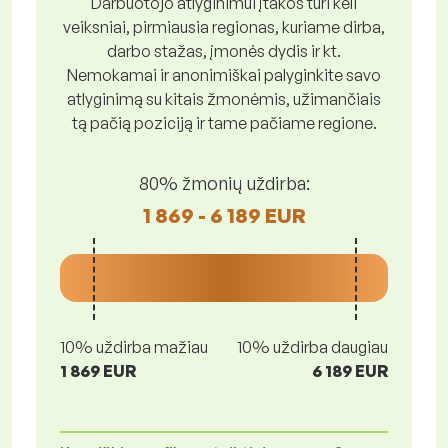
Darbuotojo atlyginimui įtakos turi keli
veiksniai, pirmiausia regionas, kuriame dirba,
darbo stažas, įmonės dydis ir kt.
Nemokamai ir anonimiškai palyginkite savo
atlyginimą su kitais žmonėmis, užimančiais
tą pačią poziciją ir tame pačiame regione.
80% žmonių uždirba:
1 869 - 6 189 EUR
10% uždirba mažiau
10% uždirba daugiau
1 869 EUR
6 189 EUR