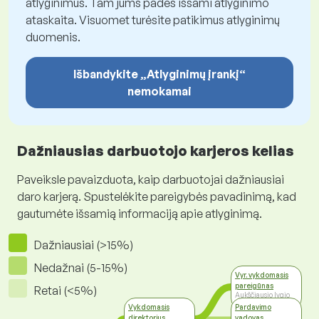
atlyginimus. Tam jums padės išsami atlyginimo
ataskaita. Visuomet turėsite patikimus atlyginimų
duomenis.
Išbandykite „Atlyginimų įrankį“
nemokamai
Dažniausias darbuotojo karjeros kelias
Paveiksle pavaizduota, kaip darbuotojai dažniausiai
daro karjerą. Spustelėkite pareigybės pavadinimą, kad
gautumėte išsamią informaciją apie atlyginimą.
Dažniausiai (>15%)
Nedažnai (5-15%)
Vyr. vykdomasis
pareigūnas
Retai (<5%)
Aukščiausio lygio
vadovai
Vykdomasis
Pardavimo
direktorius
vadovas