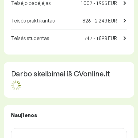
Teisėjo padėjėjas
1 007 - 1 955 EUR
Teisės praktikantas
826 - 2 243 EUR
Teisės studentas
747 - 1 893 EUR
Darbo skelbimai iš CVonline.lt
Naujienos