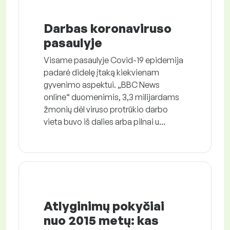
Darbas koronaviruso
pasaulyje
Visame pasaulyje Covid-19 epidemija
padarė didelę įtaką kiekvienam
gyvenimo aspektui. „BBC News
online“ duomenimis, 3,3 milijardams
žmonių dėl viruso protrūkio darbo
vieta buvo iš dalies arba pilnai u...
Atlyginimų pokyčiai
nuo 2015 metų: kas