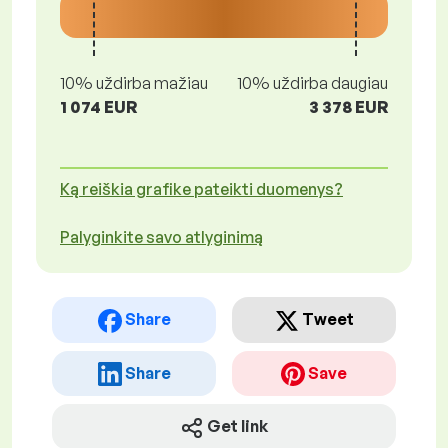
10% uždirba mažiau
10% uždirba daugiau
1 074 EUR
3 378 EUR
Ką reiškia grafike pateikti duomenys?
Palyginkite savo atlyginimą
Share
Tweet
Share
Save
Get link