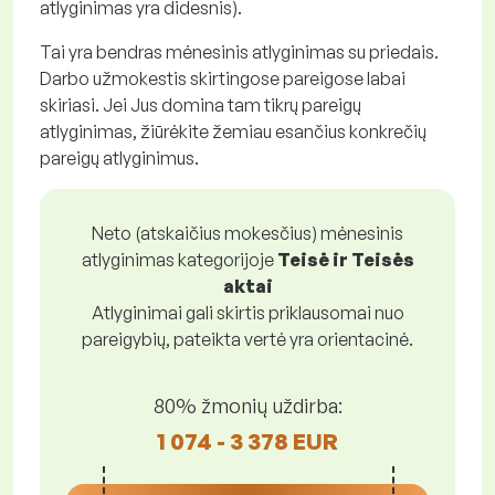
atlyginimas yra didesnis).
Tai yra bendras mėnesinis atlyginimas su priedais.
Darbo užmokestis skirtingose pareigose labai
skiriasi. Jei Jus domina tam tikrų pareigų
atlyginimas, žiūrėkite žemiau esančius konkrečių
pareigų atlyginimus.
Neto (atskaičius mokesčius) mėnesinis
atlyginimas kategorijoje
Teisė ir Teisės
aktai
Atlyginimai gali skirtis priklausomai nuo
pareigybių, pateikta vertė yra orientacinė.
80% žmonių uždirba:
1 074 - 3 378 EUR