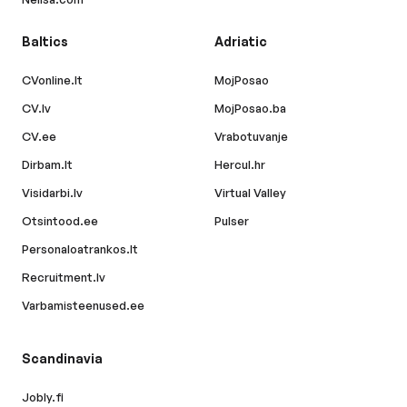
Baltics
Adriatic
CVonline.lt
MojPosao
CV.lv
MojPosao.ba
CV.ee
Vrabotuvanje
Dirbam.lt
Hercul.hr
Visidarbi.lv
Virtual Valley
Otsintood.ee
Pulser
Personaloatrankos.lt
Recruitment.lv
Varbamisteenused.ee
Scandinavia
Jobly.fi