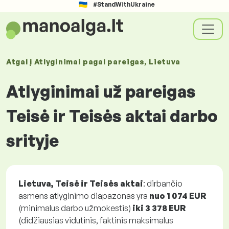
#StandWithUkraine
Atgal į
Atlyginimai
pagal pareigas
, Lietuva
Atlyginimai už pareigas
Teisė ir Teisės aktai darbo
srityje
Lietuva, Teisė ir Teisės aktai
: dirbančio
asmens atlyginimo diapazonas yra
nuo
1 074 EUR
(minimalus darbo užmokestis)
iki
3 378 EUR
(didžiausias vidutinis, faktinis maksimalus