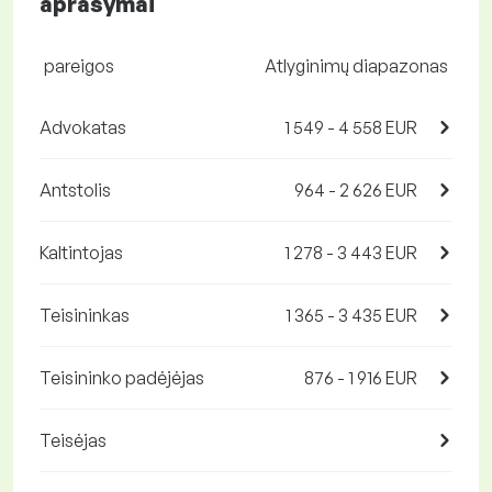
aprašymai
pareigos
Atlyginimų diapazonas
Advokatas
1 549 - 4 558 EUR
Antstolis
964 - 2 626 EUR
Kaltintojas
1 278 - 3 443 EUR
Teisininkas
1 365 - 3 435 EUR
Teisininko padėjėjas
876 - 1 916 EUR
Teisėjas