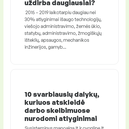
uždirba daugiausiai?
2015 – 2019 laikotarpiu daugiau nei
30% atlyginimai išaugo technologijų,
viešojo administravimo, žemės ūkio,
statybų, administravimo, žmogiškųjų
išteklių, apsaugos, mechanikos
inžinerijos, gamyb...
10 svarbiausių dalykų,
kuriuos atskleidė
darbo skelbimuose
nurodomi atlyginimai
Susisteminus manoalga.lt ir cvonline.lt