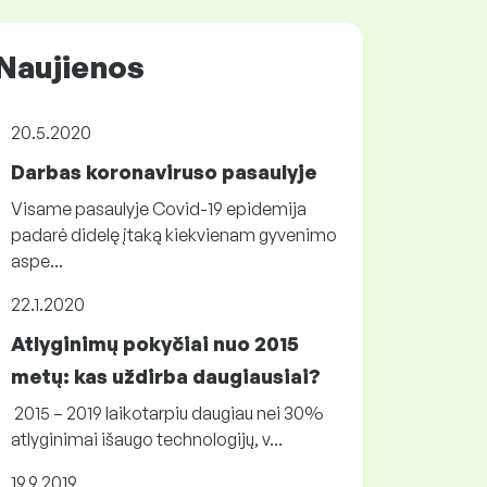
Naujienos
20.5.2020
Darbas koronaviruso pasaulyje
Visame pasaulyje Covid-19 epidemija
padarė didelę įtaką kiekvienam gyvenimo
aspe...
22.1.2020
Atlyginimų pokyčiai nuo 2015
metų: kas uždirba daugiausiai?
2015 – 2019 laikotarpiu daugiau nei 30%
atlyginimai išaugo technologijų, v...
19.9.2019