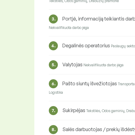
Tekstilės, Odos gaminių, Drabužių pramonė
Portjė, informaciją teikiantis dar
3.
Nekvalifikuota darbo jėga
Degalinės operatorius
4.
Paslaugų sekto
Valytojas
5.
Nekvalifikuota darbo jėga
Pašto siuntų išvežiotojas
6.
Transporta
Logistika
Sukirpėjas
7.
Tekstilės, Odos gaminių, Dra
Salės darbuotojas / prekių išdės
8.