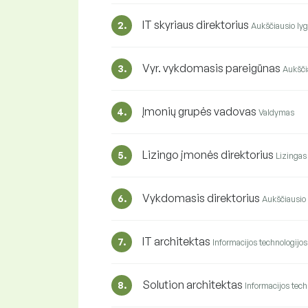
IT skyriaus direktorius
2.
Aukščiausio lyg
Vyr. vykdomasis pareigūnas
3.
Aukšči
Įmonių grupės vadovas
4.
Valdymas
Lizingo įmonės direktorius
5.
Lizingas
Vykdomasis direktorius
6.
Aukščiausio 
IT architektas
7.
Informacijos technologijos
Solution architektas
8.
Informacijos tech