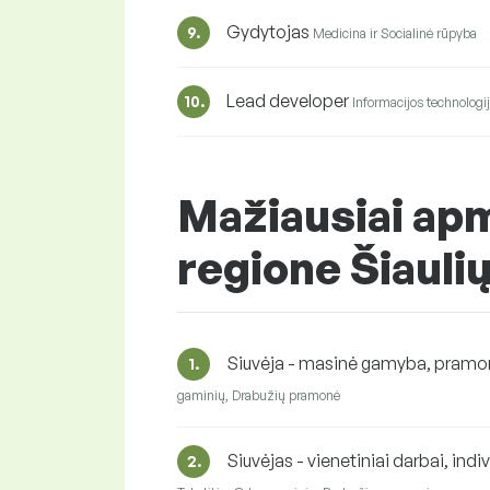
Gydytojas
9.
Medicina ir Socialinė rūpyba
Lead developer
10.
Informacijos technologi
Mažiausiai ap
regione Šiaulių
Siuvėja - masinė gamyba, pram
1.
gaminių, Drabužių pramonė
Siuvėjas - vienetiniai darbai, indiv
2.