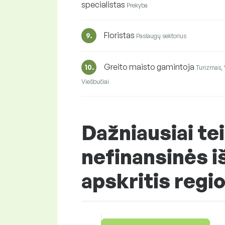
specialistas
Prekyba
Floristas
9.
Paslaugų sektorius
Greito maisto gamintoja
10.
Turizmas, 
Viešbučiai
Dažniausiai te
nefinansinės i
apskritis regi