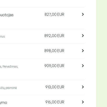
827,00 EUR
buotojas
892,00 EUR
rius
898,00 EUR
909,00 EUR
s, Pervežimas,
913,00 EUR
bužių pramonė
915,00 EUR
tymo