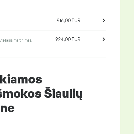
916,00 EUR
924,00 EUR
Viešasis maitinimas,
ikiamos
šmokos Šiaulių
one