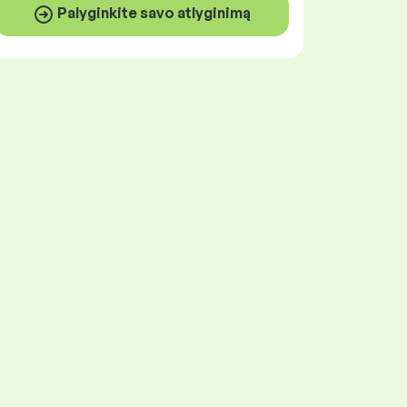
Palyginkite savo atlyginimą