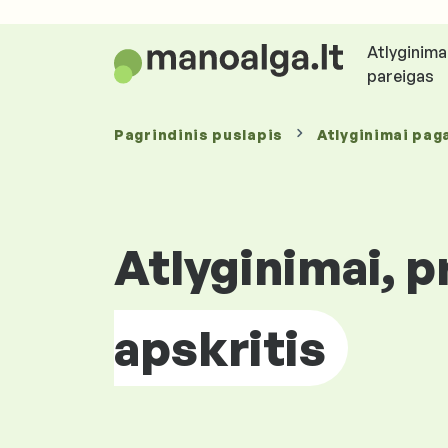
Atlyginima
pareigas
Pagrindinis puslapis
Atlyginimai pag
Atlyginimai, p
apskritis