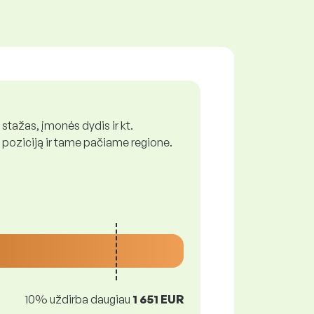
 stažas, įmonės dydis ir kt.
 poziciją ir tame pačiame regione.
10% uždirba daugiau
1 651 EUR