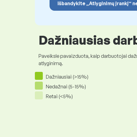
Išbandykite „Atlyginimų įrankį“
Dažniausias darb
Paveiksle pavaizduota, kaip darbuotojai daž
atlyginimą.
Dažniausiai (>15%)
Nedažnai (5-15%)
Retai (<5%)