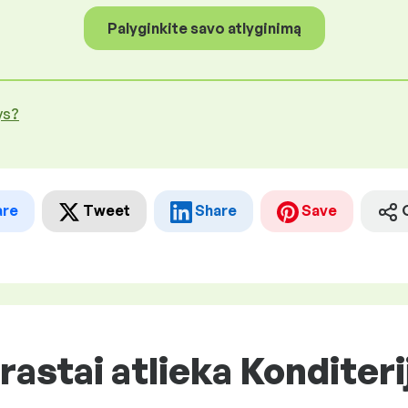
Palyginkite savo atlyginimą
ys?
are
Tweet
Share
Save
rastai atlieka Konditeri