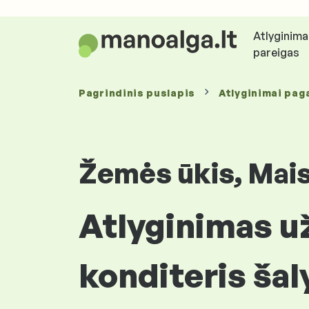
Atlyginima
pareigas
Pagrindinis puslapis
Atlyginimai
paga
Žemės ūkis, Mai
Atlyginimas už
konditeris šal