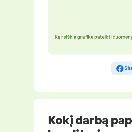
Ką reiškia grafike pateikti duomen
Sh
Kokį darbą pap