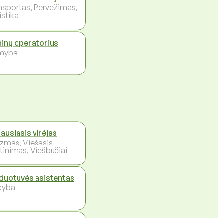
nsportas, Pervežimas,
istika
inų operatorius
myba
iausiasis virėjas
izmas, Viešasis
tinimas, Viešbučiai
duotuvės asistentas
kyba