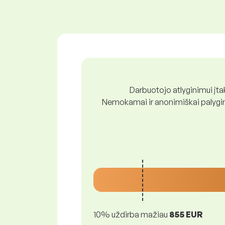
Darbuotojo atlyginimui įtak
Nemokamai ir anonimiškai palygink
10% uždirba mažiau
855 EUR