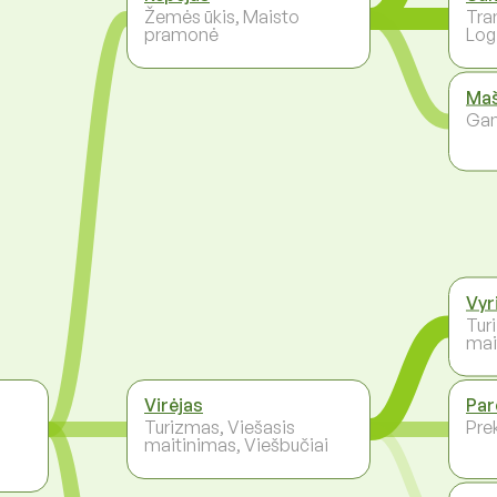
Žemės ūkis, Maisto
Tra
pramonė
Log
Maš
Ga
Vyr
Tur
mai
Virėjas
Par
Turizmas, Viešasis
Pre
maitinimas, Viešbučiai