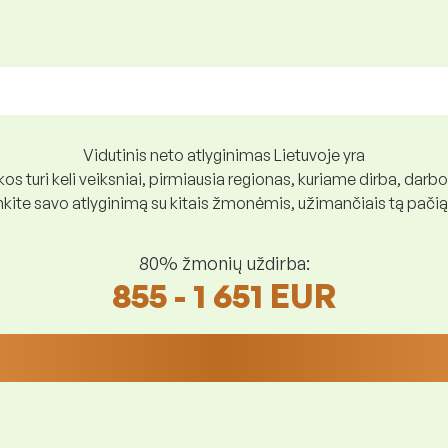
Vidutinis neto atlyginimas Lietuvoje yra
os turi keli veiksniai, pirmiausia regionas, kuriame dirba, darbo
ite savo atlyginimą su kitais žmonėmis, užimančiais tą pačią
80% žmonių uždirba:
855 - 1 651 EUR