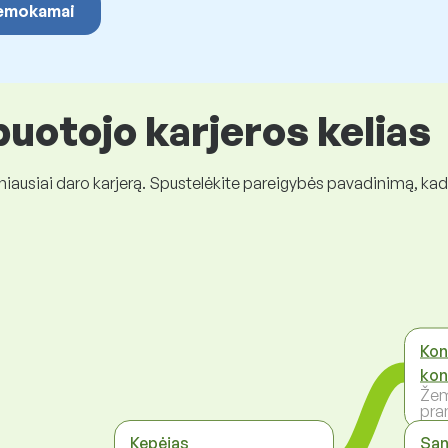
 nemokamai
uotojo karjeros kelias
niausiai daro karjerą. Spustelėkite pareigybės pavadinimą, ka
Kon
kon
Žem
pr
Kepėjas
San