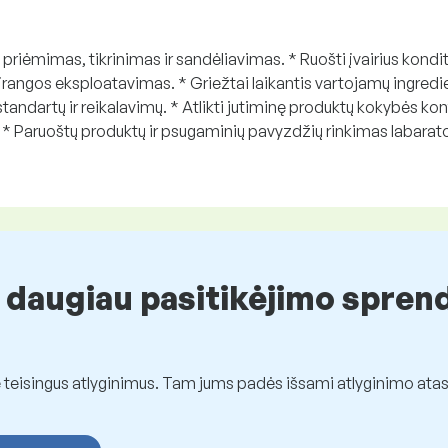
ų priėmimas, tikrinimas ir sandėliavimas. * Ruošti įvairius kondi
įrangos eksploatavimas. * Griežtai laikantis vartojamų ingredie
 standartų ir reikalavimų. * Atlikti jutiminę produktų kokybės ko
 * Paruoštų produktų ir psugaminių pavyzdžių rinkimas labara
 daugiau pasitikėjimo spren
eisingus atlyginimus. Tam jums padės išsami atlyginimo atas