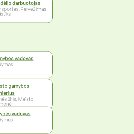
dėlio darbuotojas
nsportas, Pervežimas,
istika
ybos vadovas
dymas
sto gamybos
nierius
ės ūkis, Maisto
amonė
ybės vadovas
dymas