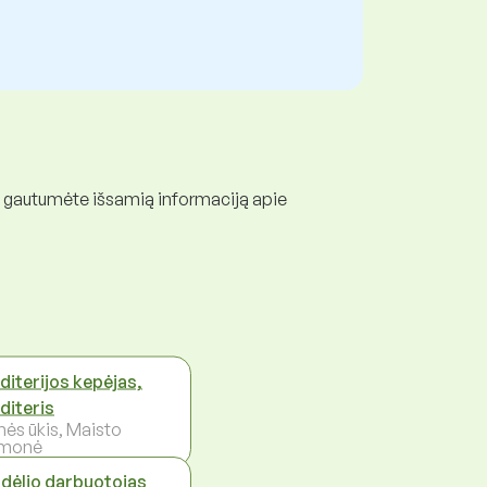
d gautumėte išsamią informaciją apie
diterijos kepėjas,
diteris
ės ūkis, Maisto
amonė
dėlio darbuotojas