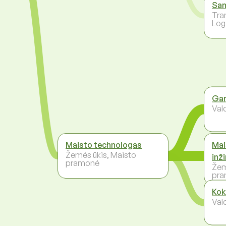
San
Tra
Log
Gam
Val
Maisto technologas
Mai
Žemės ūkis, Maisto
inži
pramonė
Žem
pr
Kok
Val