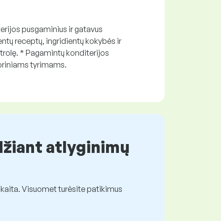
terijos pusgaminius ir gatavus
ntų receptų, ingridientų kokybės ir
ntrolę. * Pagamintų konditerijos
toriniams tyrimams.
džiant atlyginimų
kaita. Visuomet turėsite patikimus