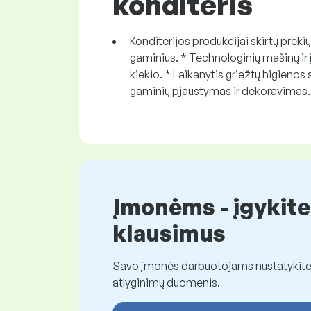
konditeris
Konditerijos produkcijai skirtų preki
gaminius. * Technologinių mašinų ir 
kiekio. * Laikanytis griežtų higienos
gaminių pjaustymas ir dekoravimas.
Įmonėms - įgykite
klausimus
Savo įmonės darbuotojams nustatykite t
atlyginimų duomenis.