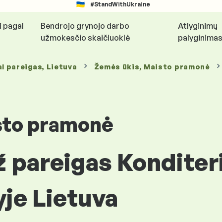
#StandWithUkraine
i pagal
Bendrojo grynojo darbo
Atlyginimų
užmokesčio skaičiuoklė
palyginima
l pareigas
, Lietuva
Žemės ūkis, Maisto pramonė
sto pramonė
 pareigas Konditeri
yje Lietuva