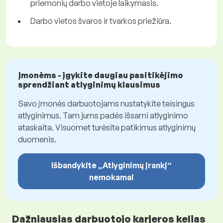
priemonių darbo vietoje laikymasis.
Darbo vietos švaros ir tvarkos priežiūra.
Įmonėms - įgykite daugiau pasitikėjimo
sprendžiant atlyginimų klausimus
Savo įmonės darbuotojams nustatykite teisingus
atlyginimus. Tam jums padės išsami atlyginimo
ataskaita. Visuomet turėsite patikimus atlyginimų
duomenis.
Išbandykite „Atlyginimų įrankį“
nemokamai
Dažniausias darbuotojo karjeros kelias