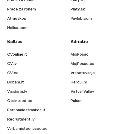
Práce za rohem
Platy.sk
Atmoskop
Paylab.com
Nelisa.com
Baltics
Adriatic
CVonline.lt
MojPosao
CV.lv
MojPosao.ba
CV.ee
Vrabotuvanje
Dirbam.lt
Hercul.hr
Visidarbi.lv
Virtual Valley
Otsintood.ee
Pulser
Personaloatrankos.lt
Recruitment.lv
Varbamisteenused.ee