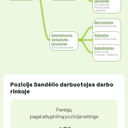
vairuotojas
Transportas,
Pervežimas,
Logistika
Biuro vadovas
Administravimas
Administracijos
Asistentas
Administravimas
darbuotojas,
tarnautojas
Administravimas
Apskaitininkas
Ekonomika,
Finansai, Apskaita
Pozicija Sandėlio darbuotojas darbo
rinkoje
Pareigų
pagal atlyginimą pozicija reitinge