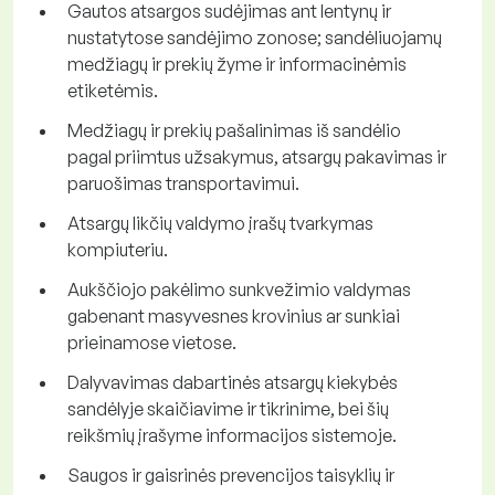
Gautos atsargos sudėjimas ant lentynų ir
nustatytose sandėjimo zonose; sandėliuojamų
medžiagų ir prekių žyme ir informacinėmis
etiketėmis.
Medžiagų ir prekių pašalinimas iš sandėlio
pagal priimtus užsakymus, atsargų pakavimas ir
paruošimas transportavimui.
Atsargų likčių valdymo įrašų tvarkymas
kompiuteriu.
Aukščiojo pakėlimo sunkvežimio valdymas
gabenant masyvesnes krovinius ar sunkiai
prieinamose vietose.
Dalyvavimas dabartinės atsargų kiekybės
sandėlyje skaičiavime ir tikrinime, bei šių
reikšmių įrašyme informacijos sistemoje.
Saugos ir gaisrinės prevencijos taisyklių ir