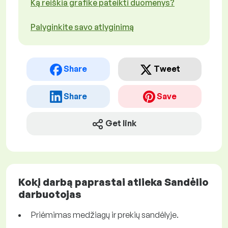
Ką reiškia grafike pateikti duomenys?
Palyginkite savo atlyginimą
Share
Tweet
Share
Save
Get link
Kokį darbą paprastai atlieka Sandėlio
darbuotojas
Priėmimas medžiagų ir prekių sandėlyje.