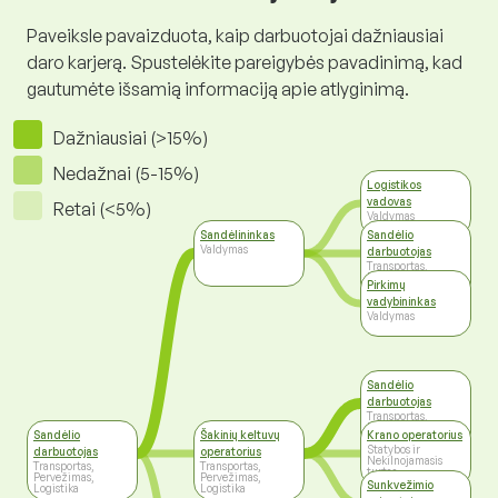
Paveiksle pavaizduota, kaip darbuotojai dažniausiai
daro karjerą. Spustelėkite pareigybės pavadinimą, kad
gautumėte išsamią informaciją apie atlyginimą.
Dažniausiai (>15%)
Nedažnai (5-15%)
Logistikos
vadovas
Retai (<5%)
Valdymas
Sandėlininkas
Sandėlio
Valdymas
darbuotojas
Transportas,
Pervežimas,
Pirkimų
Logistika
vadybininkas
Valdymas
Sandėlio
darbuotojas
Transportas,
Pervežimas,
Sandėlio
Šakinių keltuvų
Krano operatorius
Logistika
Statybos ir
darbuotojas
operatorius
Nekilnojamasis
Transportas,
Transportas,
turtas
Pervežimas,
Pervežimas,
Sunkvežimio
Logistika
Logistika