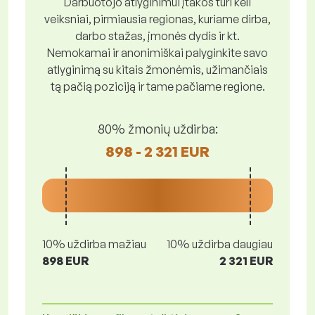
Darbuotojo atlyginimui įtakos turi keli
veiksniai, pirmiausia regionas, kuriame dirba,
darbo stažas, įmonės dydis ir kt.
Nemokamai ir anonimiškai palyginkite savo
atlyginimą su kitais žmonėmis, užimančiais
tą pačią poziciją ir tame pačiame regione.
80% žmonių uždirba:
898 - 2 321 EUR
10% uždirba mažiau
10% uždirba daugiau
898 EUR
2 321 EUR