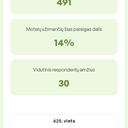
491
Moterų užimančių šias pareigas dalis
14%
Vidutinis respondentų amžius
30
625. vieta