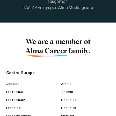
saugomos!
PAYLAB yra grupės
Alma Media group
We are a member of
Alma Career
family.
Central Europe
Jobs.cz
Arnold
Profesia.sk
Teamio
Profesia.cz
Seduo.cz
Prace.cz
Seduo.sk
Práca za rohom
Platy.cz