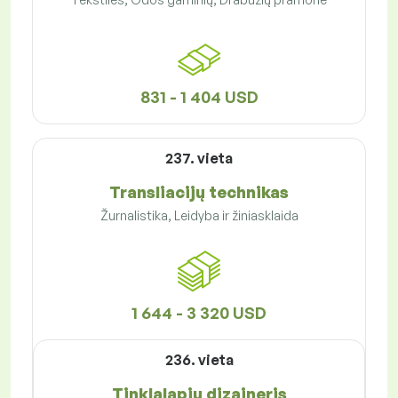
831 - 1 404 USD
237. vieta
Transliacijų technikas
Žurnalistika, Leidyba ir žiniasklaida
1 644 - 3 320 USD
236. vieta
Tinklalapių dizaineris