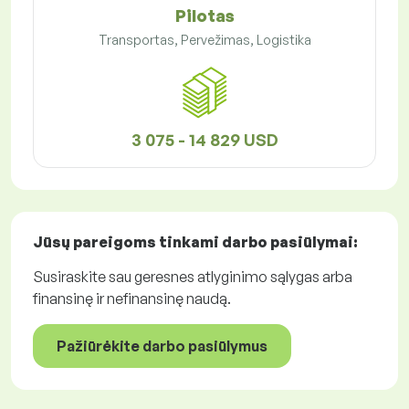
Pilotas
Transportas, Pervežimas, Logistika
3 075 - 14 829 USD
Jūsų pareigoms tinkami
darbo pasiūlymai
:
Susiraskite sau geresnes atlyginimo sąlygas arba
finansinę ir nefinansinę naudą.
Pažiūrėkite darbo pasiūlymus