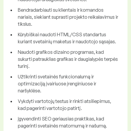
Bendradarbiauti su klientais ir komandos
nariais, siekiant suprasti projekto reikalavimus ir
tikslus.
Kūrybiškai naudoti HTML/CSS standartus
kuriant svetainių maketus ir naudotojo sąsajas.
Naudoti grafikos dizaino programas, kad
sukurti patrauklias grafikas ir daugialypės terpės
turinį.
Užtikrinti svetainės funkcionalumą ir
optimizaciją įvairiuose įrenginiuose ir
naršyklėse.
Vykdyti vartotojų testus ir rinkti atsiliepimus,
kad pagerinti vartotojo patirtį.
Įgyvendinti SEO geriausias praktikas, kad
pagerinti svetainės matomumą ir našumą.