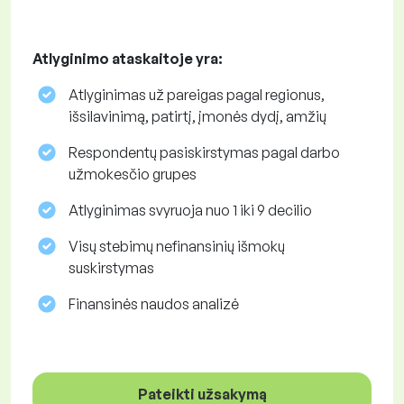
Atlyginimo ataskaitoje yra:
Atlyginimas už pareigas pagal regionus,
išsilavinimą, patirtį, įmonės dydį, amžių
Respondentų pasiskirstymas pagal darbo
užmokesčio grupes
Atlyginimas svyruoja nuo 1 iki 9 decilio
Visų stebimų nefinansinių išmokų
suskirstymas
Finansinės naudos analizė
Pateikti užsakymą