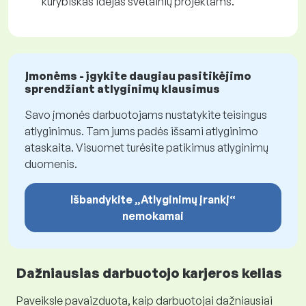
kūrybiškas idėjas svetainių projektams.
Įmonėms - įgykite daugiau pasitikėjimo
sprendžiant atlyginimų klausimus
Savo įmonės darbuotojams nustatykite teisingus
atlyginimus. Tam jums padės išsami atlyginimo
ataskaita. Visuomet turėsite patikimus atlyginimų
duomenis.
Išbandykite „Atlyginimų įrankį“
nemokamai
Dažniausias darbuotojo karjeros kelias
Paveiksle pavaizduota, kaip darbuotojai dažniausiai