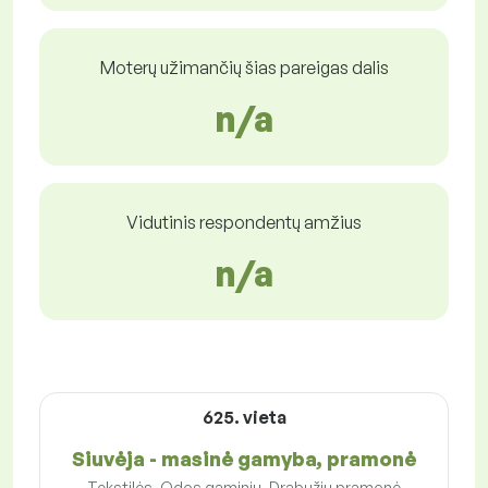
Moterų užimančių šias pareigas dalis
n/a
Vidutinis respondentų amžius
n/a
625. vieta
Siuvėja - masinė gamyba, pramonė
Tekstilės, Odos gaminių, Drabužių pramonė