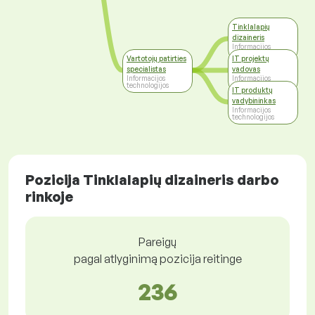
Tinklalapių
dizaineris
Informacijos
technologijos
Vartotojų patirties
IT projektų
specialistas
vadovas
Informacijos
Informacijos
technologijos
technologijos
IT produktų
vadybininkas
Informacijos
technologijos
Pozicija Tinklalapių dizaineris darbo
rinkoje
Pareigų
pagal atlyginimą pozicija reitinge
236