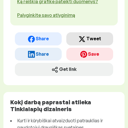
Ką reiškia grafike pateikti duomenys?
Palyginkite savo atlyginimą
Share
Tweet
Share
Save
Get link
Kokį darbą paprastai atlieka
Tinklalapių dizaineris
Kurti ir kūrybiškai atvaizduoti patrauklias ir
naudotojui draugiškas svetaines.