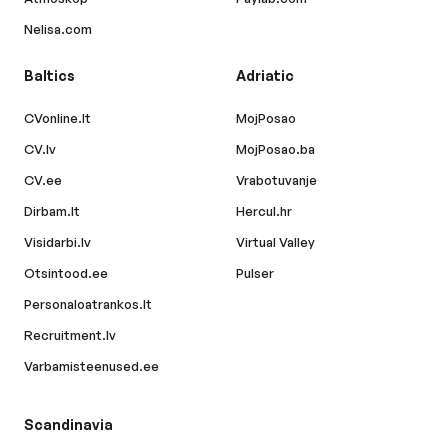
Nelisa.com
Baltics
Adriatic
CVonline.lt
MojPosao
CV.lv
MojPosao.ba
CV.ee
Vrabotuvanje
Dirbam.lt
Hercul.hr
Visidarbi.lv
Virtual Valley
Otsintood.ee
Pulser
Personaloatrankos.lt
Recruitment.lv
Varbamisteenused.ee
Scandinavia