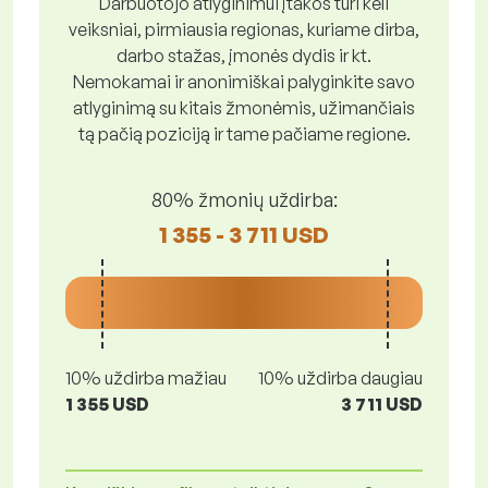
Darbuotojo atlyginimui įtakos turi keli
veiksniai, pirmiausia regionas, kuriame dirba,
darbo stažas, įmonės dydis ir kt.
Nemokamai ir anonimiškai palyginkite savo
atlyginimą su kitais žmonėmis, užimančiais
tą pačią poziciją ir tame pačiame regione.
80% žmonių uždirba:
1 355 - 3 711 USD
10% uždirba mažiau
10% uždirba daugiau
1 355 USD
3 711 USD