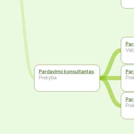
Par
Val
Pardavimo konsultantas
Par
Prekyba
Pre
Par
Pre