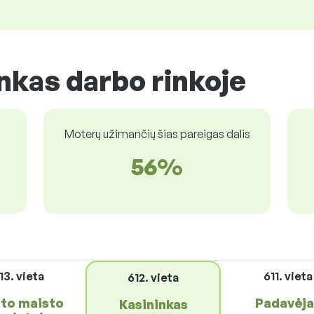
inkas darbo rinkoje
Moterų užimančių šias pareigas dalis
56%
13. vieta
611. vieta
612. vieta
ito maisto
Padavėja
Kasininkas