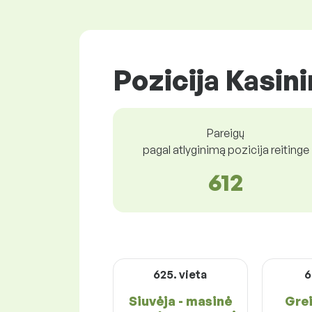
Pozicija Kasin
Pareigų
pagal atlyginimą pozicija reitinge
612
625. vieta
6
Siuvėja - masinė
Gre