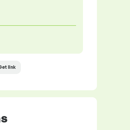
Get link
as