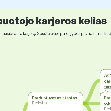
uotojo karjeros kelias
niausiai daro karjerą. Spustelėkite pareigybės pavadinimą, ka
Adm
dar
tar
Adm
Parduotuvės asistentas
Par
Prekyba
vyk
Pre