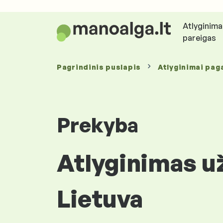
Atlyginima
pareigas
Pagrindinis puslapis
Atlyginimai
paga
Prekyba
Atlyginimas už
Lietuva