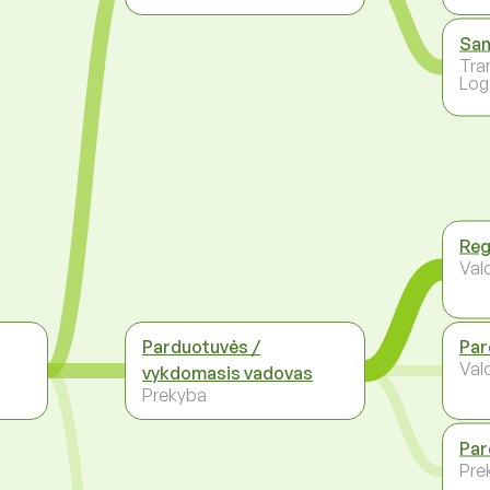
San
Tra
Log
Reg
Val
Parduotuvės /
Par
Val
vykdomasis vadovas
Prekyba
Par
Pre