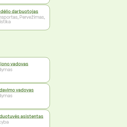
dėlio darbuotojas
nsportas, Pervežimas,
istika
iono vadovas
dymas
davimo vadovas
dymas
duotuvės asistentas
kyba