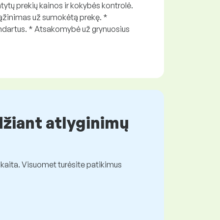
ytų prekių kainos ir kokybės kontrolė.
grąžinimas už sumokėtą prekę. *
ndartus. * Atsakomybė už grynuosius
džiant atlyginimų
kaita. Visuomet turėsite patikimus