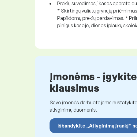
Prekių suvedimas į kasos aparato duo
* Skirtingų valiutų grynųjų priėmima
Papildomų prekių pardavimas. * Pri
pinigus kasoje, dienos įplaukų skaič
Įmonėms - įgykite
klausimus
Savo įmonės darbuotojams nustatykite t
atlyginimų duomenis.
Išbandykite „Atlyginimų įrankį“