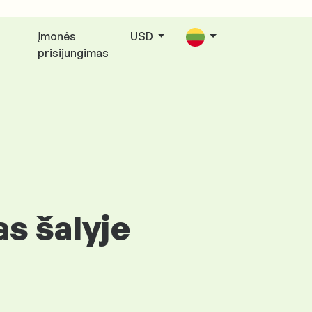
Įmonės
USD
prisijungimas
s šalyje