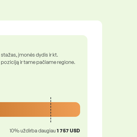
 stažas, įmonės dydis ir kt.
 poziciją ir tame pačiame regione.
10% uždirba daugiau
1 757 USD