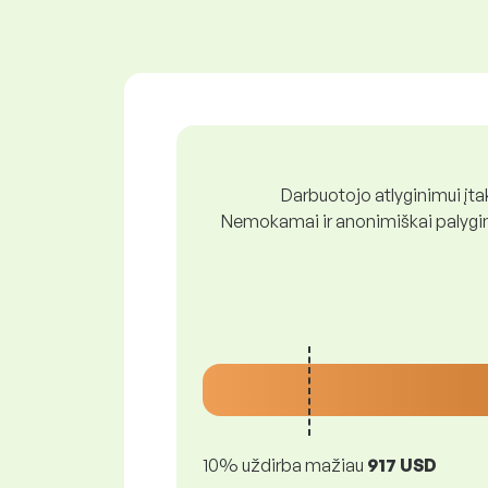
Darbuotojo atlyginimui įtak
Nemokamai ir anonimiškai palygink
10% uždirba mažiau
917 USD