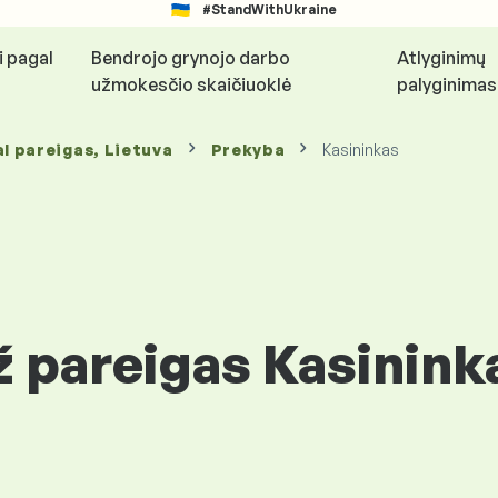
#StandWithUkraine
i pagal
Bendrojo grynojo darbo
Atlyginimų
užmokesčio skaičiuoklė
palyginimas
l pareigas
, Lietuva
Prekyba
Kasininkas
 pareigas Kasininka