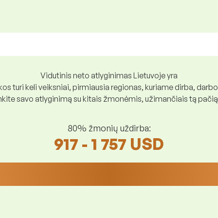
Vidutinis neto atlyginimas Lietuvoje yra
os turi keli veiksniai, pirmiausia regionas, kuriame dirba, darbo
ite savo atlyginimą su kitais žmonėmis, užimančiais tą pačią
80% žmonių uždirba:
917 - 1 757 USD