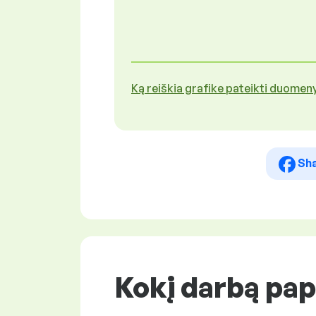
Ką reiškia grafike pateikti duomen
Sh
Kokį darbą pap