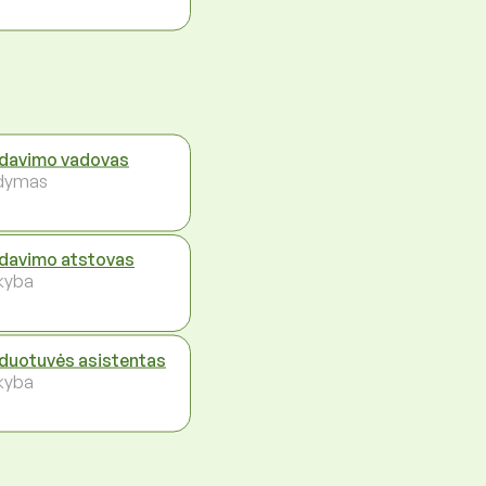
davimo vadovas
dymas
davimo atstovas
kyba
duotuvės asistentas
kyba