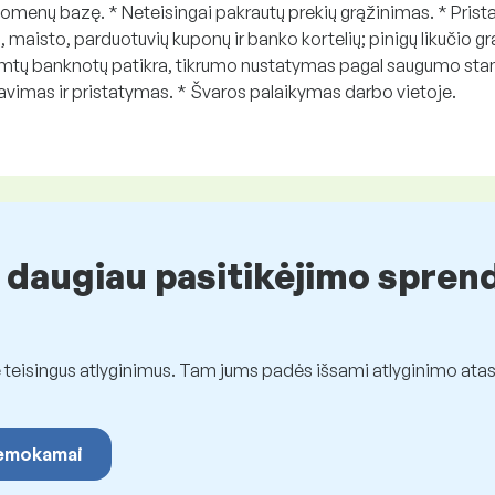
menų bazę. * Neteisingai pakrautų prekių grąžinimas. * Pristat
s, maisto, parduotuvių kuponų ir banko kortelių; pinigų likučio 
imtų banknotų patikra, tikrumo nustatymas pagal saugumo sta
iavimas ir pristatymas. * Švaros palaikymas darbo vietoje.
 daugiau pasitikėjimo spren
eisingus atlyginimus. Tam jums padės išsami atlyginimo atas
 nemokamai