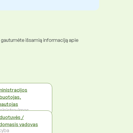
d gautumėte išsamią informaciją apie
inistracijos
buotojas,
nautojas
inistravimas
duotuvės /
domasis vadovas
kyba