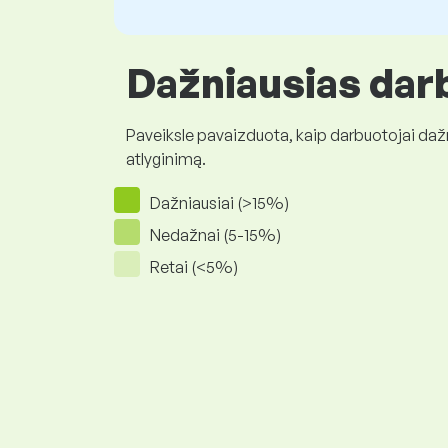
Dažniausias darb
Paveiksle pavaizduota, kaip darbuotojai daž
atlyginimą.
Dažniausiai (>15%)
Nedažnai (5-15%)
Retai (<5%)