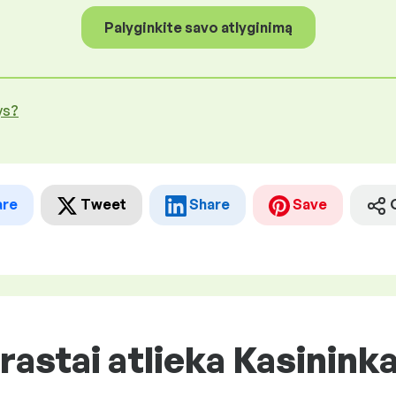
Palyginkite savo atlyginimą
ys?
are
Tweet
Share
Save
rastai atlieka Kasinink