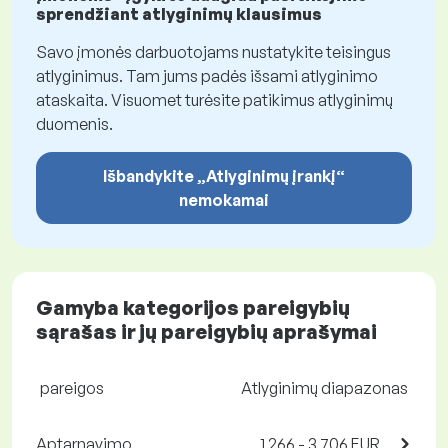
sprendžiant atlyginimų klausimus
Savo įmonės darbuotojams nustatykite teisingus
atlyginimus. Tam jums padės išsami atlyginimo
ataskaita. Visuomet turėsite patikimus atlyginimų
duomenis.
Išbandykite „Atlyginimų įrankį“
nemokamai
Gamyba kategorijos pareigybių
sąrašas ir jų pareigybių aprašymai
pareigos
Atlyginimų diapazonas
Aptarnavimo
1 266 - 3 706 EUR