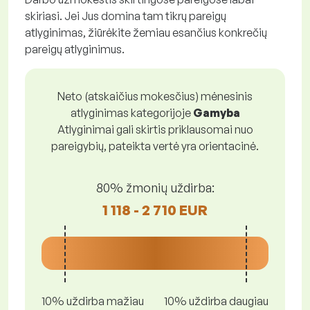
skiriasi. Jei Jus domina tam tikrų pareigų
atlyginimas, žiūrėkite žemiau esančius konkrečių
pareigų atlyginimus.
Neto (atskaičius mokesčius) mėnesinis
atlyginimas kategorijoje
Gamyba
Atlyginimai gali skirtis priklausomai nuo
pareigybių, pateikta vertė yra orientacinė.
80% žmonių uždirba:
1 118 - 2 710 EUR
10% uždirba mažiau
10% uždirba daugiau