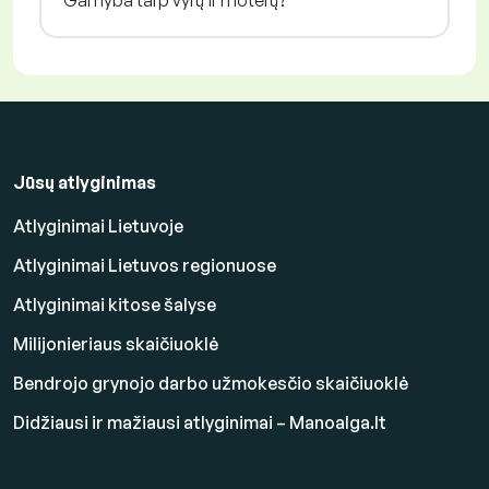
Gamyba tarp vyrų ir moterų?
Jūsų atlyginimas
Atlyginimai Lietuvoje
Atlyginimai Lietuvos regionuose
Atlyginimai kitose šalyse
Milijonieriaus skaičiuoklė
Bendrojo grynojo darbo užmokesčio skaičiuoklė
Didžiausi ir mažiausi atlyginimai – Manoalga.lt