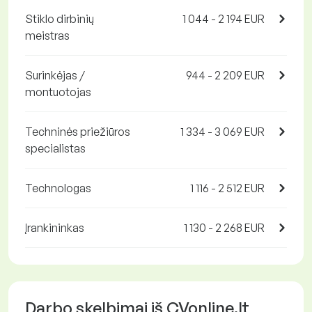
Stiklo dirbinių
1 044 - 2 194 EUR
meistras
Surinkėjas /
944 - 2 209 EUR
montuotojas
Techninės priežiūros
1 334 - 3 069 EUR
specialistas
Technologas
1 116 - 2 512 EUR
Įrankininkas
1 130 - 2 268 EUR
Darbo skelbimai iš CVonline.lt