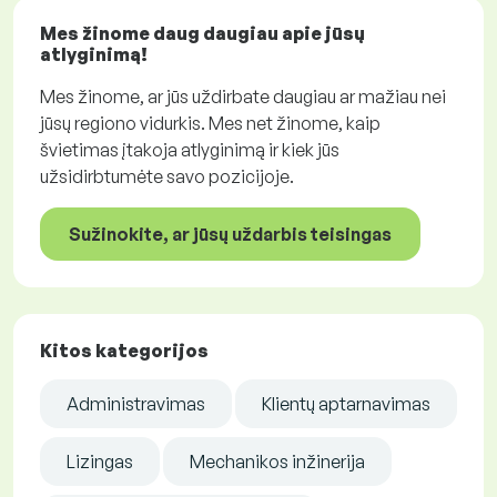
Mes žinome daug daugiau apie jūsų
atlyginimą!
Mes žinome, ar jūs uždirbate daugiau ar mažiau nei
jūsų regiono vidurkis. Mes net žinome, kaip
švietimas įtakoja atlyginimą ir kiek jūs
užsidirbtumėte savo pozicijoje.
Sužinokite, ar jūsų uždarbis teisingas
Kitos kategorijos
Administravimas
Klientų aptarnavimas
Lizingas
Mechanikos inžinerija