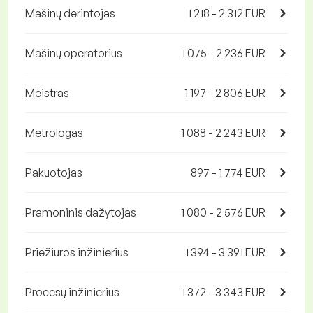
Mašinų derintojas
1 218 - 2 312 EUR
Mašinų operatorius
1 075 - 2 236 EUR
Meistras
1 197 - 2 806 EUR
Metrologas
1 088 - 2 243 EUR
Pakuotojas
897 - 1 774 EUR
Pramoninis dažytojas
1 080 - 2 576 EUR
Priežiūros inžinierius
1 394 - 3 391 EUR
Procesų inžinierius
1 372 - 3 343 EUR