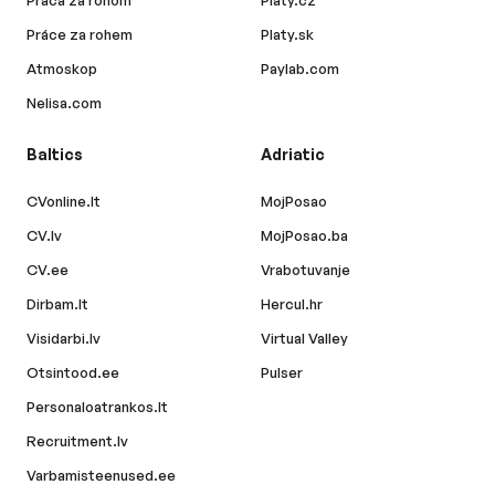
Práca za rohom
Platy.cz
Práce za rohem
Platy.sk
Atmoskop
Paylab.com
Nelisa.com
Baltics
Adriatic
CVonline.lt
MojPosao
CV.lv
MojPosao.ba
CV.ee
Vrabotuvanje
Dirbam.lt
Hercul.hr
Visidarbi.lv
Virtual Valley
Otsintood.ee
Pulser
Personaloatrankos.lt
Recruitment.lv
Varbamisteenused.ee