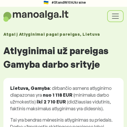
#StandWithUkraine
Atgal į
Atlyginimai
pagal pareigas
, Lietuva
Atlyginimai už pareigas
Gamyba darbo srityje
Lietuva, Gamyba
: dirbančio asmens atlyginimo
diapazonas yra
nuo
1 118 EUR
(minimalus darbo
užmokestis)
iki
2 710 EUR
(didžiausias vidutinis,
faktinis maksimalus atlyginimas yra didesnis).
Tai yra bendras mėnesinis atlyginimas su priedais.
Darbo užmokestis skirtingose pareigose labai