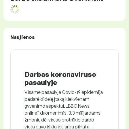
Naujienos
Darbas koronaviruso
pasaulyje
Visame pasaulyje Covid-19 epidemija
padarė didelę įtaką kiekvienam
gyvenimo aspektui. „BBC News
online“ duomenimis, 3,3 milijardams
žmonių dėl viruso protrūkio darbo
vieta buvo iš dalies arba pilnai u...