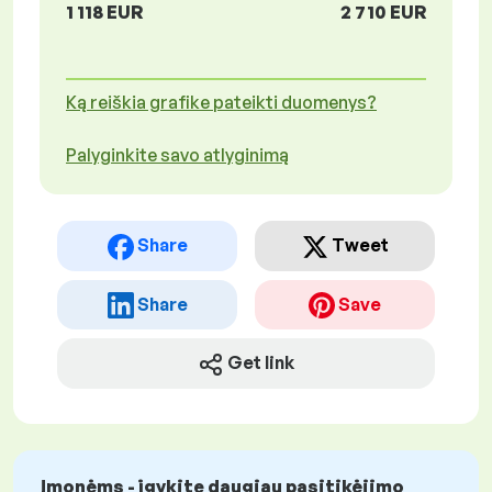
1 118 EUR
2 710 EUR
Ką reiškia grafike pateikti duomenys?
Palyginkite savo atlyginimą
Share
Tweet
Share
Save
Get link
Įmonėms - įgykite daugiau pasitikėjimo