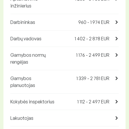
inžinierius
Darbininkas
960 - 1 974 EUR
Darbų vadovas
1 402 - 2 878 EUR
Gamybos normų
1 176 - 2 499 EUR
rengėjas
Gamybos
1 339 - 2 781 EUR
planuotojas
Kokybės inspektorius
1 112 - 2 497 EUR
Lakuotojas