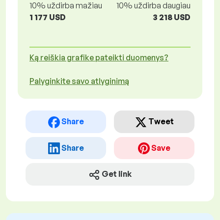
10% uždirba mažiau
10% uždirba daugiau
1 177 USD
3 218 USD
Ką reiškia grafike pateikti duomenys?
Palyginkite savo atlyginimą
Share
Tweet
Share
Save
Get link