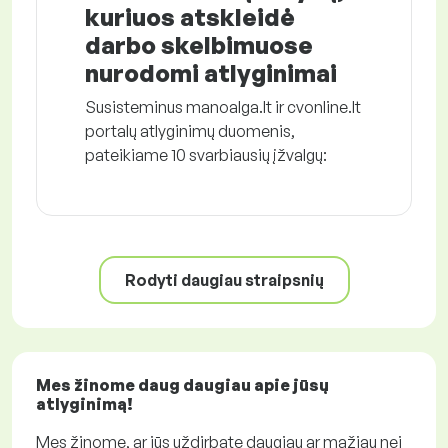
kuriuos atskleidė
darbo skelbimuose
nurodomi atlyginimai
Susisteminus manoalga.lt ir cvonline.lt
portalų atlyginimų duomenis,
pateikiame 10 svarbiausių įžvalgų:
Rodyti daugiau straipsnių
Mes žinome daug daugiau apie jūsų
atlyginimą!
Mes žinome, ar jūs uždirbate daugiau ar mažiau nei