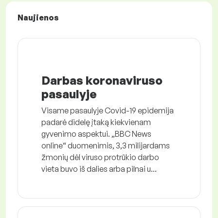
Naujienos
Darbas koronaviruso
pasaulyje
Visame pasaulyje Covid-19 epidemija
padarė didelę įtaką kiekvienam
gyvenimo aspektui. „BBC News
online“ duomenimis, 3,3 milijardams
žmonių dėl viruso protrūkio darbo
vieta buvo iš dalies arba pilnai u...