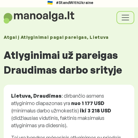
#StandWithUkraine
Atgal į
Atlyginimai
pagal pareigas
, Lietuva
Atlyginimai už pareigas
Draudimas darbo srityje
Lietuva, Draudimas
: dirbančio asmens
atlyginimo diapazonas yra
nuo
1 177 USD
(minimalus darbo užmokestis)
iki
3 218 USD
(didžiausias vidutinis, faktinis maksimalus
atlyginimas yra didesnis).
Tai yra bendras mėnesinis atlyginimas su priedais.