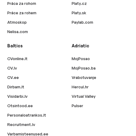
Práca za rohom
Platy.cz
Práce za rohem
Platy.sk
Atmoskop
Paylab.com
Nelisa.com
Baltics
Adriatic
CVonline.lt
MojPosao
CV.lv
MojPosao.ba
CV.ee
Vrabotuvanje
Dirbam.lt
Hercul.hr
Visidarbi.lv
Virtual Valley
Otsintood.ee
Pulser
Personaloatrankos.lt
Recruitment.lv
Varbamisteenused.ee