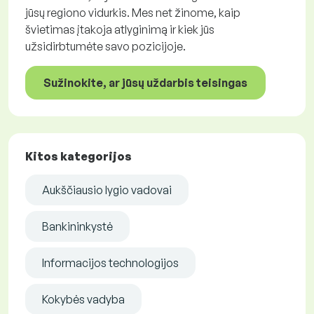
jūsų regiono vidurkis. Mes net žinome, kaip
švietimas įtakoja atlyginimą ir kiek jūs
užsidirbtumėte savo pozicijoje.
Sužinokite, ar jūsų uždarbis teisingas
Kitos kategorijos
Aukščiausio lygio vadovai
Bankininkystė
Informacijos technologijos
Kokybės vadyba