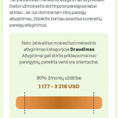
Darbo užmokestis skirtingose pareigose labai
skiriasi. Jei Jus domina tam tikrų pareigų
atlyginimas, žiūrėkite žemiau esančius konkrečių
pareigų atlyginimus.
Neto (atskaičius mokesčius) mėnesinis
atlyginimas kategorijoje
Draudimas
Atlyginimai gali skirtis priklausomai nuo
pareigybių, pateikta vertė yra orientacinė.
80% žmonių uždirba:
1 177 - 3 218 USD