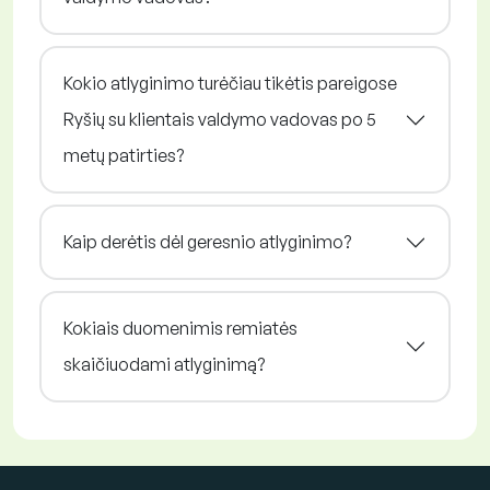
Kokio atlyginimo turėčiau tikėtis pareigose
Ryšių su klientais valdymo vadovas po 5
metų patirties?
Kaip derėtis dėl geresnio atlyginimo?
Kokiais duomenimis remiatės
skaičiuodami atlyginimą?