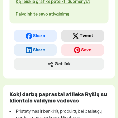
Ką reiškia grafike pateikti duomenys?
Palyginkite savo atlyginimą
Share
Tweet
Share
Save
Get link
Kokį darbą paprastai atlieka Ryšių su
klientais valdymo vadovas
Pristatymas ir bankinių produktų bei paslaugų
pardavimas bendrovės klientams.