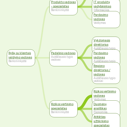
Produkto vadovas
IT produktų
– specialistas
vadybininkas
Bankininkystė
Informacijos
technologijos
Pardavimo
vadovas
Valdymas
Vykdomasis
direktorius
Aukščiausio lygio
vadovai
Ryšių su klientais
Padalinio vadovas
Pardavimo
Aukščiausio lygio
valdymo vadovas
vadovas
vadovai
Bankininkystė
Aukščiausio lygio
vadovai
Regiono
direktorius /
vadovas
Aukščiausio lygio
vadovai
Rizikos vertinimo
vadovas
Valdymas
Rizikos vertinimo
Duomenų
specialistas
analitikas
Bankininkystė
Ekonomika,
Finansai, Apskaita
Atitikties
užtikrinimo
specialistas