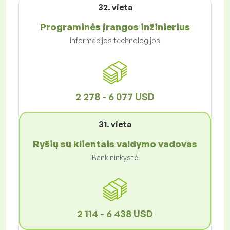
32. vieta
Programinės įrangos inžinierius
Informacijos technologijos
2 278 - 6 077 USD
31. vieta
Ryšių su klientais valdymo vadovas
Bankininkystė
2 114 - 6 438 USD