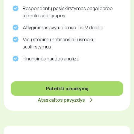
Respondentų pasiskirstymas pagal darbo
užmokesčio grupes
Atlyginimas svyruoja nuo 1 iki 9 decilio
Visų stebimų nefinansinių išmokų
suskirstymas
Finansinės naudos analizė
Pateikti užsakymą
Ataskaitos pavyzdys