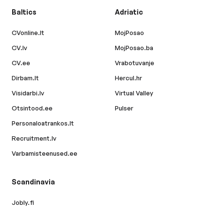
Baltics
Adriatic
CVonline.lt
MojPosao
CV.lv
MojPosao.ba
CV.ee
Vrabotuvanje
Dirbam.lt
Hercul.hr
Visidarbi.lv
Virtual Valley
Otsintood.ee
Pulser
Personaloatrankos.lt
Recruitment.lv
Varbamisteenused.ee
Scandinavia
Jobly.fi