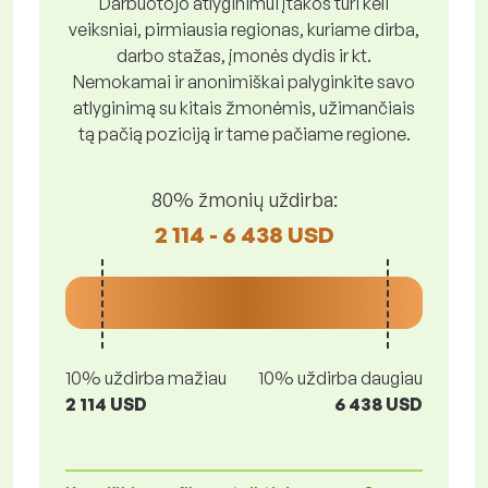
Darbuotojo atlyginimui įtakos turi keli
veiksniai, pirmiausia regionas, kuriame dirba,
darbo stažas, įmonės dydis ir kt.
Nemokamai ir anonimiškai palyginkite savo
atlyginimą su kitais žmonėmis, užimančiais
tą pačią poziciją ir tame pačiame regione.
80% žmonių uždirba:
2 114 - 6 438 USD
10% uždirba mažiau
10% uždirba daugiau
2 114 USD
6 438 USD