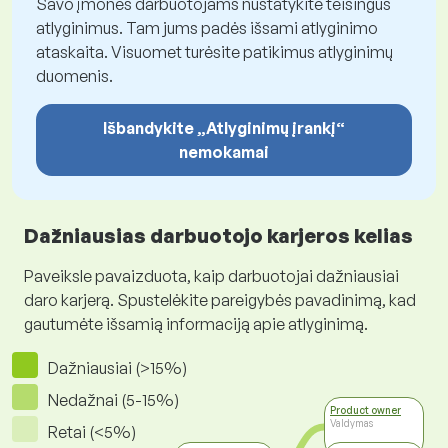
Savo įmonės darbuotojams nustatykite teisingus
atlyginimus. Tam jums padės išsami atlyginimo
ataskaita. Visuomet turėsite patikimus atlyginimų
duomenis.
Išbandykite „Atlyginimų įrankį“
nemokamai
Dažniausias darbuotojo karjeros kelias
Paveiksle pavaizduota, kaip darbuotojai dažniausiai
daro karjerą. Spustelėkite pareigybės pavadinimą, kad
gautumėte išsamią informaciją apie atlyginimą.
Dažniausiai (>15%)
Nedažnai (5-15%)
Product owner
Valdymas
Retai (<5%)