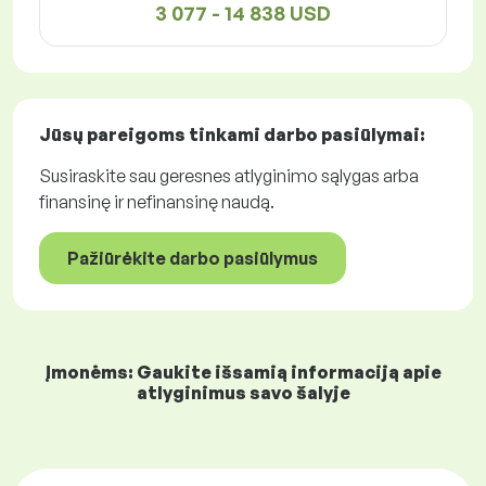
3 077 - 14 838 USD
Jūsų pareigoms tinkami
darbo pasiūlymai
:
Susiraskite sau geresnes atlyginimo sąlygas arba
finansinę ir nefinansinę naudą.
Pažiūrėkite darbo pasiūlymus
Įmonėms: Gaukite išsamią informaciją apie
atlyginimus savo šalyje