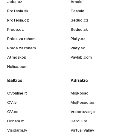
Jobs.cz
Arnold
Profesia.sk
Teamio
Profesia.cz
Seduo.cz
Prace.cz
Seduo.sk
Práca za rohom
Platy.cz
Práce za rohem
Platy.sk
Atmoskop
Paylab.com
Nelisa.com
Baltics
Adriatic
CVonline.lt
MojPosao
CV.lv
MojPosao.ba
CV.ee
Vrabotuvanje
Dirbam.lt
Hercul.hr
Visidarbi.lv
Virtual Valley