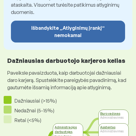
ataskaita. Visuomet turėsite patikimus atlyginimų
duomenis.
Išbandykite „Atlyginimų įrankį“
nemokamai
Dažniausias darbuotojo karjeros kelias
Paveiksle pavaizduota, kaip darbuotojai dažniausiai
daro karjerą. Spustelėkite pareigybės pavadinimą, kad
gautumėte išsamią informaciją apie atlyginimą.
Dažniausiai (>15%)
Nedažnai (5-15%)
Biuro vadovas
Administravimas
Retai (<5%)
Administracijos
Asistentas
Administravimas
darbuotojas,