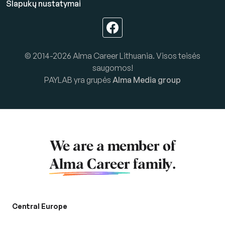
Slapukų nustatymai
© 2014-2026 Alma Career Lithuania. Visos teisės
saugomos!
PAYLAB yra grupės
Alma Media group
We are a member of
Alma Career
family.
Central Europe