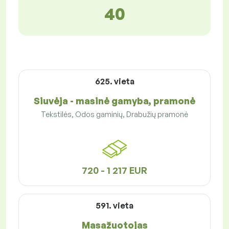
40
625. vieta
Siuvėja - masinė gamyba, pramonė
Tekstilės, Odos gaminių, Drabužių pramonė
720 - 1 217 EUR
591. vieta
Masažuotojas