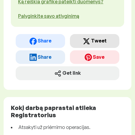
Ką reiškia grafike pateikti duomenys?
Palyginkite savo atlyginimą
Share
Tweet
Share
Save
Get link
Kokį darbą paprastai atlieka
Registratorius
Atsakyti už priėmimo operacijas.