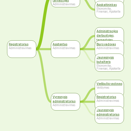
tarnautojas
Administravimas
Apskaitininkas
Ekonomika,
Finansai, Apskaita
Administracijos
darbuotojas,
tarnautojas
Administravimas
Registratorius
Asistentas
Biuro vadovas
Administravimas
Administravimas
Administravimas
Jaunesnysis
buhalteris
Ekonomika,
Finansai, Apskaita
Viešbučio vadovas
Valdymas
Vyresnysis
Registratorius
Administravimas
administratorius
Administravimas
Jaunesnysis
administratorius
Administravimas