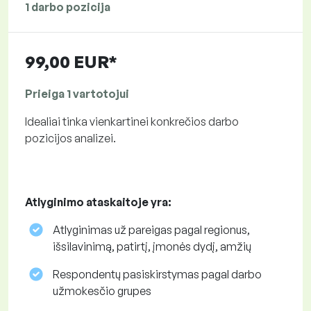
1 darbo pozicija
99,00 EUR*
Prieiga 1 vartotojui
Idealiai tinka vienkartinei konkrečios darbo
pozicijos analizei.
Atlyginimo ataskaitoje yra:
Atlyginimas už pareigas pagal regionus,
išsilavinimą, patirtį, įmonės dydį, amžių
Respondentų pasiskirstymas pagal darbo
užmokesčio grupes