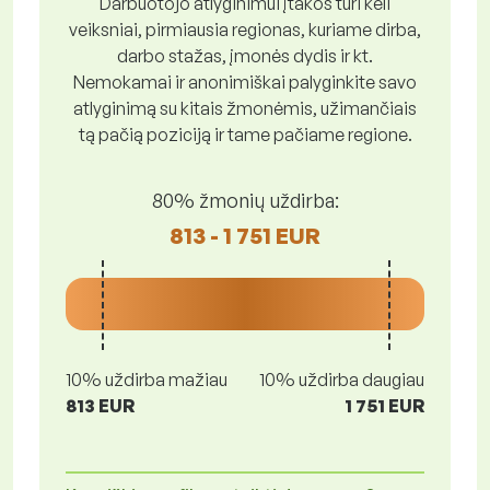
Darbuotojo atlyginimui įtakos turi keli
veiksniai, pirmiausia regionas, kuriame dirba,
darbo stažas, įmonės dydis ir kt.
Nemokamai ir anonimiškai palyginkite savo
atlyginimą su kitais žmonėmis, užimančiais
tą pačią poziciją ir tame pačiame regione.
80% žmonių uždirba:
813 - 1 751 EUR
10% uždirba mažiau
10% uždirba daugiau
813 EUR
1 751 EUR