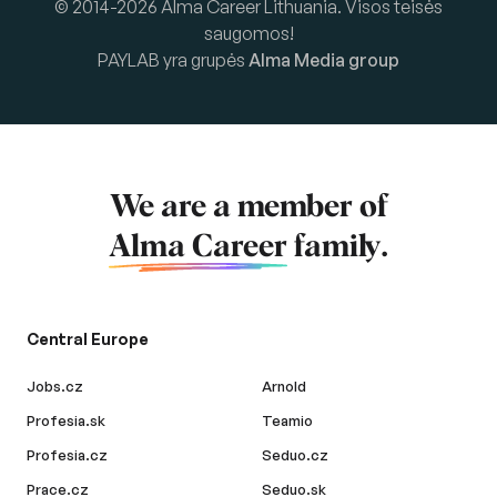
© 2014-2026 Alma Career Lithuania. Visos teisės
saugomos!
PAYLAB yra grupės
Alma Media group
We are a member of
Alma Career
family.
Central Europe
Jobs.cz
Arnold
Profesia.sk
Teamio
Profesia.cz
Seduo.cz
Prace.cz
Seduo.sk