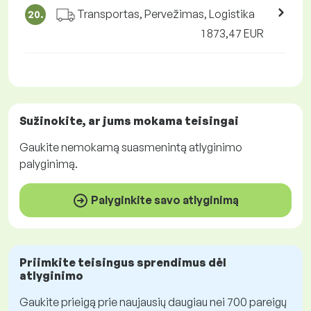
Transportas, Pervežimas, Logistika
20.
1 873,47 EUR
Sužinokite, ar jums mokama
teisingai
Gaukite
nemokamą
suasmenintą atlyginimo
palyginimą.
Palyginkite savo atlyginimą
Priimkite teisingus sprendimus dėl
atlyginimo
Gaukite prieigą prie naujausių daugiau nei 700 pareigų