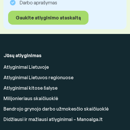
Darbo aprašymas
Gaukite atlyginimo ataskaitą
Jūsų atlyginimas
Atlyginimai Lietuvoje
Atlyginimai Lietuvos regionuose
Atlyginimai kitose šalyse
Milijonieriaus skaičiuoklė
Bendrojo grynojo darbo užmokesčio skaičiuoklė
Didžiausi ir mažiausi atlyginimai – Manoalga.lt