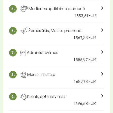
Medienos apdirbimo pramonė
5.
1 553,61 EUR
Žemės ūkis, Maisto pramonė
6.
1 567,33 EUR
Administravimas
7.
1 586,97 EUR
Menas ir Kultūra
8.
1 689,78 EUR
Klientų aptarnavimas
9.
1 696,53 EUR