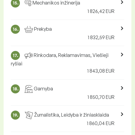
Mechanikos inžinerija
15.
1 826,42 EUR
Prekyba
16.
1 832,59 EUR
Rinkodara, Reklamavimas, Viešieji
17.
ryšiai
1 843,08 EUR
Gamyba
18.
1 850,70 EUR
Žurnalistika, Leidyba ir žiniasklaida
19.
1 860,04 EUR