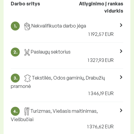
Darbo sritys
Atlyginimo į rankas
vidurkis
Nekvalifikuota darbo jėga
1.
1 192,57 EUR
Paslaugų sektorius
2.
1 327,93 EUR
Tekstilės, Odos gaminių, Drabužių
3.
pramonė
1 346,19 EUR
Turizmas, Viešasis maitinimas,
4.
Viešbučiai
1 376,62 EUR