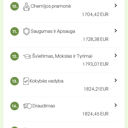
Chemijos pramonė
10.
1 704,42 EUR
Saugumas ir Apsauga
11.
1 728,38 EUR
Švietimas, Mokslas ir Tyrimai
12.
1 793,07 EUR
Kokybės vadyba
13.
1 824,21 EUR
Draudimas
14.
1 824,45 EUR