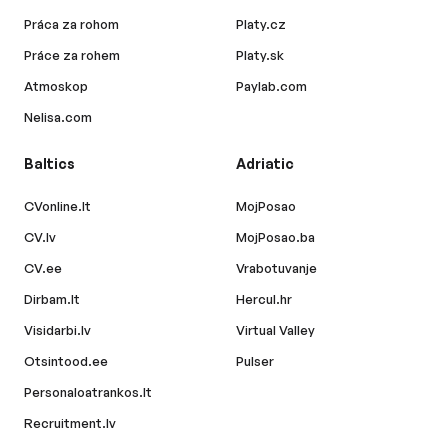
Práca za rohom
Platy.cz
Práce za rohem
Platy.sk
Atmoskop
Paylab.com
Nelisa.com
Baltics
Adriatic
CVonline.lt
MojPosao
CV.lv
MojPosao.ba
CV.ee
Vrabotuvanje
Dirbam.lt
Hercul.hr
Visidarbi.lv
Virtual Valley
Otsintood.ee
Pulser
Personaloatrankos.lt
Recruitment.lv