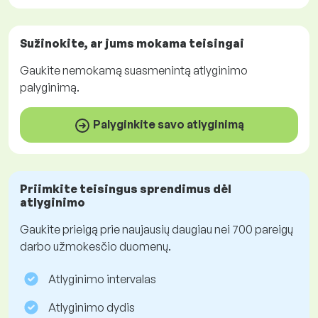
Sužinokite, ar jums mokama
teisingai
Gaukite
nemokamą
suasmenintą atlyginimo
palyginimą.
Palyginkite savo atlyginimą
Priimkite teisingus sprendimus dėl
atlyginimo
Gaukite prieigą prie naujausių daugiau nei 700 pareigų
darbo užmokesčio duomenų.
Atlyginimo intervalas
Atlyginimo dydis