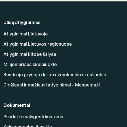
Jūsų atlyginimas
Atlyginimai Lietuvoje
Atlyginimai Lietuvos regionuose
Atlyginimai kitose šalyse
Milijonieriaus skaičiuoklė
Bendrojo grynojo darbo užmokesčio skaičiuoklė
Didžiausi ir mažiausi atlyginimai – Manoalga.lt
Dokumentai
Produkto sąlygos klientams
Kaip manoalga.lt veikia