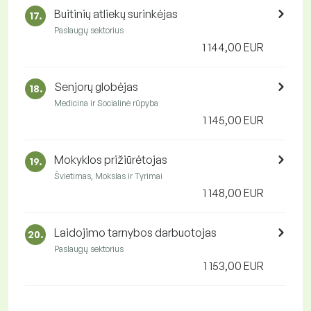
Buitinių atliekų surinkėjas
17.
Paslaugų sektorius
1 144,00 EUR
Senjorų globėjas
18.
Medicina ir Socialinė rūpyba
1 145,00 EUR
Mokyklos prižiūrėtojas
19.
Švietimas, Mokslas ir Tyrimai
1 148,00 EUR
Laidojimo tarnybos darbuotojas
20.
Paslaugų sektorius
1 153,00 EUR