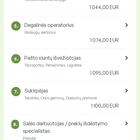
1 044,00 EUR
Degalinės operatorius
5.
Paslaugų sektorius
1 074,00 EUR
Pašto siuntų išvežiotojas
6.
Transportas, Pervežimas, Logistika
1 095,00 EUR
Sukirpėjas
7.
Tekstilės, Odos gaminių, Drabužių pramonė
1 100,00 EUR
Salės darbuotojas / prekių išdėstymo
8.
specialistas
Prekyba