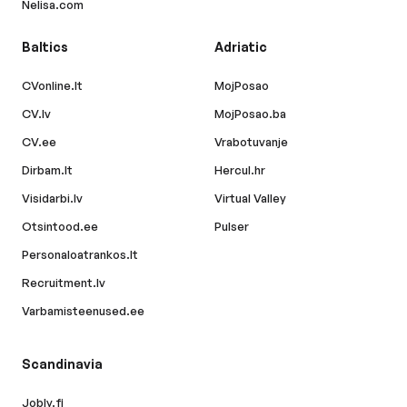
Nelisa.com
Baltics
Adriatic
CVonline.lt
MojPosao
CV.lv
MojPosao.ba
CV.ee
Vrabotuvanje
Dirbam.lt
Hercul.hr
Visidarbi.lv
Virtual Valley
Otsintood.ee
Pulser
Personaloatrankos.lt
Recruitment.lv
Varbamisteenused.ee
Scandinavia
Jobly.fi