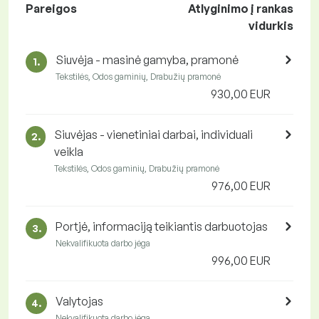
Pareigos
Atlyginimo į rankas
vidurkis
Siuvėja - masinė gamyba, pramonė
1.
Tekstilės, Odos gaminių, Drabužių pramonė
930,00 EUR
Siuvėjas - vienetiniai darbai, individuali
2.
veikla
Tekstilės, Odos gaminių, Drabužių pramonė
976,00 EUR
Portjė, informaciją teikiantis darbuotojas
3.
Nekvalifikuota darbo jėga
996,00 EUR
Valytojas
4.
Nekvalifikuota darbo jėga