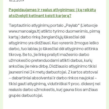
18.2.2019
Pageidaujamas ir realus atlyginimas: į ką reikėtų
atsižvelgti ketinant keisti karjerą?
Tarptautinio atlyginimų portalo „Paylab“ (Lietuvoje
www.manoalga.lt) atlikto tyrimo duomenimis, pirmą
kartą į darbo rinką žengiančiųjų lūkesčiai dėl
atlyginimo yra didžiausi. Kuo vyresnis žmogus ieško
darbo, tuo labiau jo lūkesčiai dėl atlyginimo atitinka
tikrovę. Be to, jie linkę prašyti mažesnio darbo
užmokesčio pretenduodami atlikti darbus, kurių
anksčiau jie nėra dirbę. Didžiausio atlyginimo tikisi
jaunesni nei 24 metų darbuotojai. Z kartos atstovai
– dabartiniai absolventai ir darbo rinkos naujokai –
tikisi gauti atlyginimą, vidutiniškai 9 proc. didesnį nei
realusis darbo užmokestis, kurį gauna šios amžiaus
grupės darbuotojai.