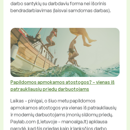
darbo santykių su darbdaviu forma nei išorinis
bendradarbiavimas (laisvai samdomas darbas).
Papildomos apmokamos atostogos? – vienas iš
patraukliausių priedų darbuotojams
Laikas – pinigai, o šiuo metu papildomos
apmokamos atostogos yra vienas iš patraukliausių
ir modernių darbuotojams įmonių siūlomų priedų.
Paylab.com (Lietuvoje – manoalga.lt) apklausa
parodė, kad šis priedas kaip ir lanksčios darbo