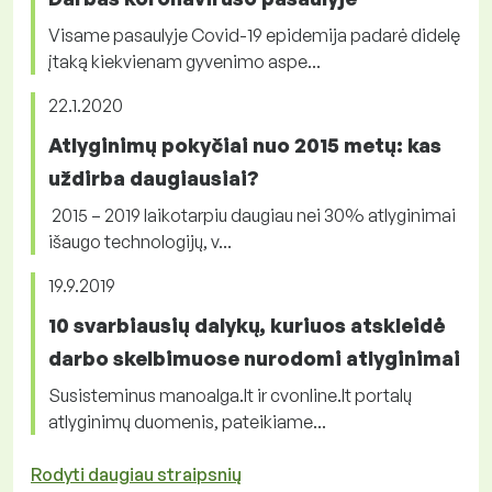
Visame pasaulyje Covid-19 epidemija padarė didelę
įtaką kiekvienam gyvenimo aspe...
22.1.2020
Atlyginimų pokyčiai nuo 2015 metų: kas
uždirba daugiausiai?
2015 – 2019 laikotarpiu daugiau nei 30% atlyginimai
išaugo technologijų, v...
19.9.2019
10 svarbiausių dalykų, kuriuos atskleidė
darbo skelbimuose nurodomi atlyginimai
Susisteminus manoalga.lt ir cvonline.lt portalų
atlyginimų duomenis, pateikiame...
Rodyti daugiau straipsnių