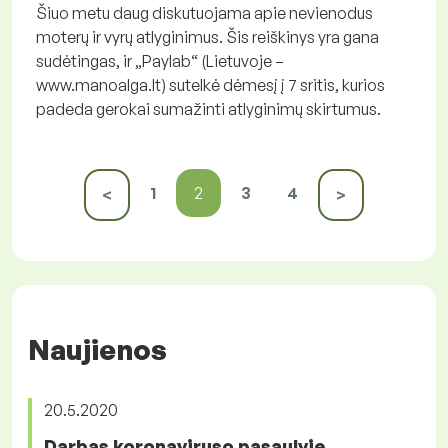
Šiuo metu daug diskutuojama apie nevienodus
moterų ir vyrų atlyginimus. Šis reiškinys yra gana
sudėtingas, ir „Paylab“ (Lietuvoje –
www.manoalga.lt) sutelkė dėmesį į 7 sritis, kurios
padeda gerokai sumažinti atlyginimų skirtumus.
1
2
3
4
<
>
Naujienos
20.5.2020
Darbas koronaviruso pasaulyje