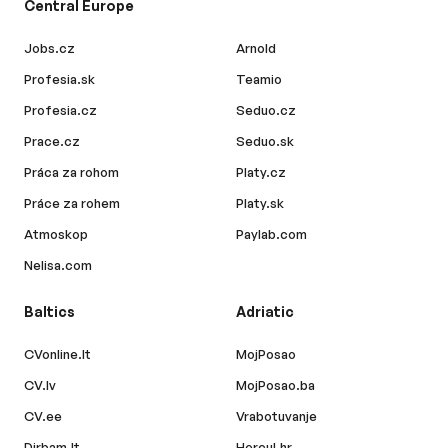
Central Europe
Jobs.cz
Arnold
Profesia.sk
Teamio
Profesia.cz
Seduo.cz
Prace.cz
Seduo.sk
Práca za rohom
Platy.cz
Práce za rohem
Platy.sk
Atmoskop
Paylab.com
Nelisa.com
Baltics
Adriatic
CVonline.lt
MojPosao
CV.lv
MojPosao.ba
CV.ee
Vrabotuvanje
Dirbam.lt
Hercul.hr