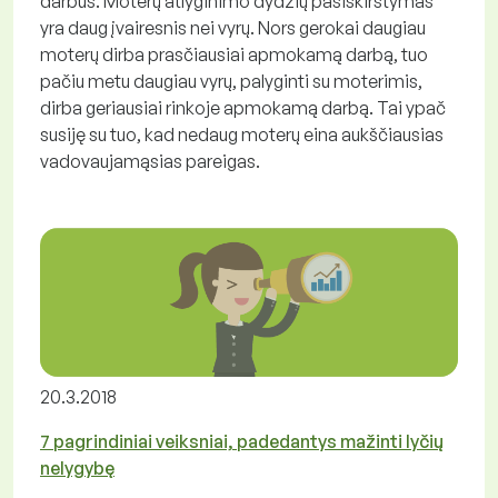
darbus. Moterų atlyginimo dydžių pasiskirstymas
yra daug įvairesnis nei vyrų. Nors gerokai daugiau
moterų dirba prasčiausiai apmokamą darbą, tuo
pačiu metu daugiau vyrų, palyginti su moterimis,
dirba geriausiai rinkoje apmokamą darbą. Tai ypač
susiję su tuo, kad nedaug moterų eina aukščiausias
vadovaujamąsias pareigas.
20.3.2018
7 pagrindiniai veiksniai, padedantys mažinti lyčių
nelygybę