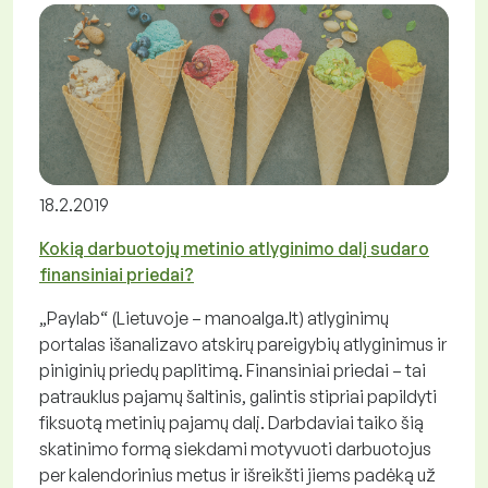
18.2.2019
Kokią darbuotojų metinio atlyginimo dalį sudaro
finansiniai priedai?
„Paylab“ (Lietuvoje – manoalga.lt) atlyginimų
portalas išanalizavo atskirų pareigybių atlyginimus ir
piniginių priedų paplitimą. Finansiniai priedai – tai
patrauklus pajamų šaltinis, galintis stipriai papildyti
fiksuotą metinių pajamų dalį. Darbdaviai taiko šią
skatinimo formą siekdami motyvuoti darbuotojus
per kalendorinius metus ir išreikšti jiems padėką už