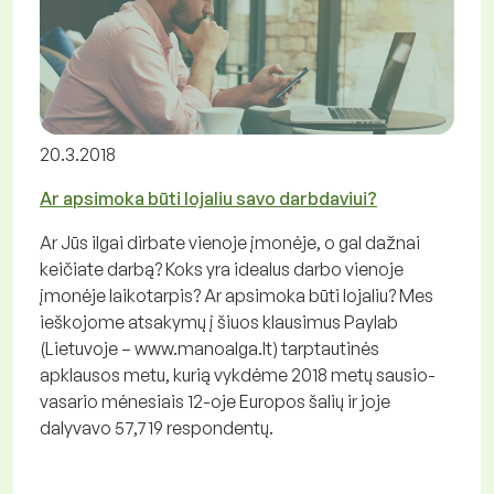
20.3.2018
Ar apsimoka būti lojaliu savo darbdaviui?
Ar Jūs ilgai dirbate vienoje įmonėje, o gal dažnai
keičiate darbą? Koks yra idealus darbo vienoje
įmonėje laikotarpis? Ar apsimoka būti lojaliu? Mes
ieškojome atsakymų į šiuos klausimus Paylab
(Lietuvoje – www.manoalga.lt) tarptautinės
apklausos metu, kurią vykdėme 2018 metų sausio-
vasario mėnesiais 12-oje Europos šalių ir joje
dalyvavo 57,719 respondentų.