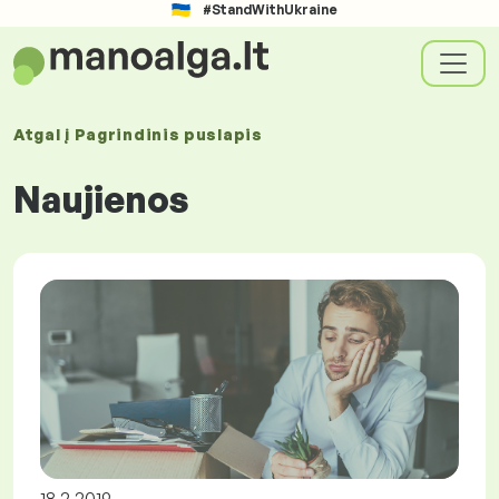
#StandWithUkraine
Atgal į
Pagrindinis puslapis
Naujienos