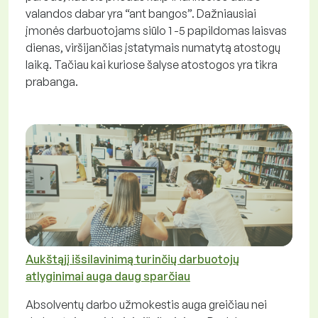
valandos dabar yra “ant bangos”. Dažniausiai
įmonės darbuotojams siūlo 1 -5 papildomas laisvas
dienas, viršijančias įstatymais numatytą atostogų
laiką. Tačiau kai kuriose šalyse atostogos yra tikra
prabanga.
Aukštąjį išsilavinimą turinčių darbuotojų
atlyginimai auga daug sparčiau
Absolventų darbo užmokestis auga greičiau nei