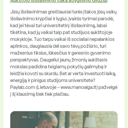
Aukštojo išsilavinimo įtaka atlyginimo dydžiui
Jūsų išsilavinimas greičiausiai turės įtakos jūsų vaikų
išsilavinimo krypčiai ir lygiui. Įvairūs tyrimai parodė,
kad jei tėvai turi universitetinį išsilavinimą, labai
tikėtina, kad jų vaikai taip pat studijuos aukštojoje
mokykloje. Tuo tarpu vaikai iš socialiai nepalankios
aplinkos, daugiausia dėl savo tėvų požiūrio, turi
mažesnius tikslus, lūkesčius ir geresnio gyvenimo
perspektyvas. Daugeliui jaunų žmonių aukštasis
mokslas padidina teigiamų pokyčių galimybę ir
leidžia kovoti su skurdu. Bet ar verta investuoti laiką,
energiją ir pinigus studijoms universitete?
Paylab.com (Lietuvoje – www.manoalga.lt) pažvelgė
į šį klausimą šiek tiek plačiau.