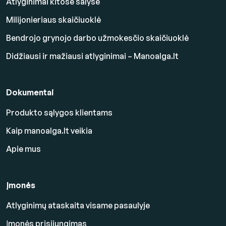
Atlyginimai kitose šalyse
Milijonieriaus skaičiuoklė
Bendrojo grynojo darbo užmokesčio skaičiuoklė
Didžiausi ir mažiausi atlyginimai – Manoalga.lt
Dokumentai
Produkto sąlygos klientams
Kaip manoalga.lt veikia
Apie mus
Įmonės
Atlyginimų ataskaita visame pasaulyje
Įmonės prisijungimas