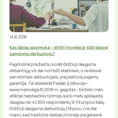
14.8.2018
Kas labiau apsimoka – dirbti įmonėje ar būti laisvai
samdomu darbuotoju?
Pagrindinė priežastis, kodėl didžioji dauguma
dirbančiųjų vis dar nori būti etatiniais, o ne laisvai
samdomais darbuotojais, yra pastovių pajamų
garantija. Tai atskleidė Paylab (Lietuvoje –
www.manoalga.lt) 2018 m. gegužės - birželio mėn.
atliktas tarptautinis tyrimas, kurio metu apklausta
daugiau nei 42 800 respondentų iš 11 Europos šalių.
Didžioji dauguma darbuotojų (78 proc.) vis dar
mano, kad tradicinis darbas įmonėje yra geresnė