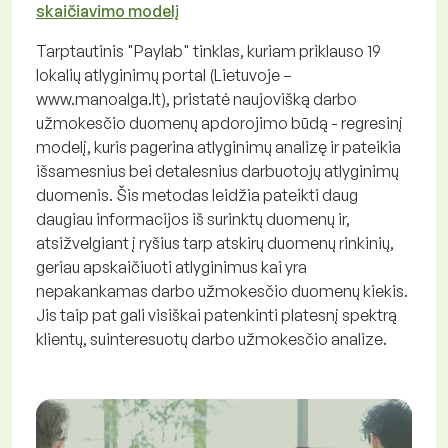
skaičiavimo modelį
Tarptautinis "Paylab" tinklas, kuriam priklauso 19
lokalių atlyginimų portal (Lietuvoje –
www.manoalga.lt), pristatė naujovišką darbo
užmokesčio duomenų apdorojimo būdą - regresinį
modelį, kuris pagerina atlyginimų analizę ir pateikia
išsamesnius bei detalesnius darbuotojų atlyginimų
duomenis. Šis metodas leidžia pateikti daug
daugiau informacijos iš surinktų duomenų ir,
atsižvelgiant į ryšius tarp atskirų duomenų rinkinių,
geriau apskaičiuoti atlyginimus kai yra
nepakankamas darbo užmokesčio duomenų kiekis.
Jis taip pat gali visiškai patenkinti platesnį spektrą
klientų, suinteresuotų darbo užmokesčio analize.