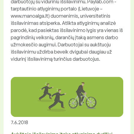
darbuotojų su viduriniu išsilavinimu. Paylab.com -
tarptautinio atlyginimų portalo (Lietuvoje –
www.manoalga.lt) duomenimis, universitetinis
išsilavinimas atsiperka. Atlikta atlyginimų analizė
parodė, kad pasiektas išsilavinimo lygis yra vienas iš
pagrindinių veiksnių, darančių įtaką asmens darbo
užmokesčio augimui. Darbuotojai su aukštuoju
išsilavinimu uždirba beveik dvigubai daugiau už
vidurinį išsilavinimą turinčius darbuotojus.
7.6.2018