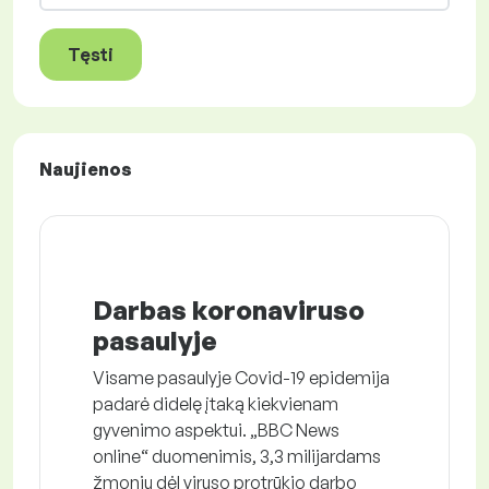
Tęsti
Naujienos
Darbas koronaviruso
pasaulyje
Visame pasaulyje Covid-19 epidemija
padarė didelę įtaką kiekvienam
gyvenimo aspektui. „BBC News
online“ duomenimis, 3,3 milijardams
žmonių dėl viruso protrūkio darbo