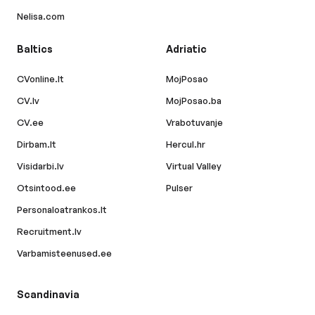
Nelisa.com
Baltics
Adriatic
CVonline.lt
MojPosao
CV.lv
MojPosao.ba
CV.ee
Vrabotuvanje
Dirbam.lt
Hercul.hr
Visidarbi.lv
Virtual Valley
Otsintood.ee
Pulser
Personaloatrankos.lt
Recruitment.lv
Varbamisteenused.ee
Scandinavia