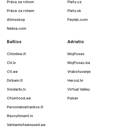
Práca za rohom
Platy.cz
Práce za rohem
Platy.sk
Atmoskop
Paylab.com
Nelisa.com
Baltics
Adriatic
CVonline.lt
MojPosao
CV.lv
MojPosao.ba
CV.ee
Vrabotuvanje
Dirbam.lt
Hercul.hr
Visidarbi.lv
Virtual Valley
Otsintood.ee
Pulser
Personaloatrankos.lt
Recruitment.lv
Varbamisteenused.ee