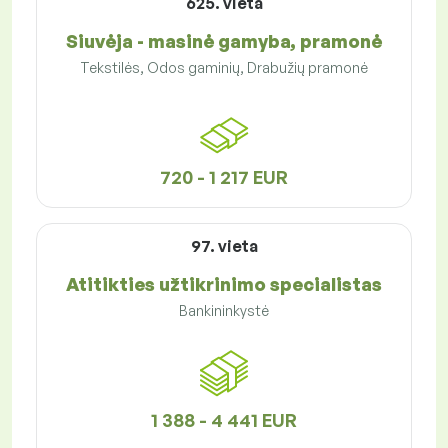
625. vieta
Siuvėja - masinė gamyba, pramonė
Tekstilės, Odos gaminių, Drabužių pramonė
720 - 1 217 EUR
97. vieta
Atitikties užtikrinimo specialistas
Bankininkystė
1 388 - 4 441 EUR