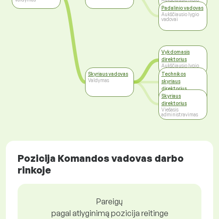
vadovai
Padalinio vadovas
Aukščiausio lygio
vadovai
Vykdomasis
direktorius
Aukščiausio lygio
vadovai
Skyriaus vadovas
Technikos
Valdymas
skyriaus
direktorius
Aukščiausio lygio
Skyriaus
vadovai
direktorius
Viešasis
administravimas
Pozicija Komandos vadovas darbo
rinkoje
Pareigų
pagal atlyginimą pozicija reitinge