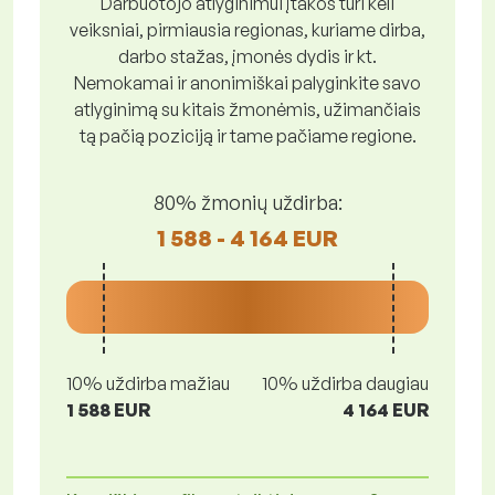
Darbuotojo atlyginimui įtakos turi keli
veiksniai, pirmiausia regionas, kuriame dirba,
darbo stažas, įmonės dydis ir kt.
Nemokamai ir anonimiškai palyginkite savo
atlyginimą su kitais žmonėmis, užimančiais
tą pačią poziciją ir tame pačiame regione.
80% žmonių uždirba:
1 588 - 4 164 EUR
10% uždirba mažiau
10% uždirba daugiau
1 588 EUR
4 164 EUR