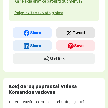
Ką reiškia grafike pateikti duomenys?
Palyginkite savo atlyginimą
Share
Tweet
Share
Save
Get link
Kokį darbą paprastai atlieka
Komandos vadovas
Vadovavimas mažiau darbuotojų grupei