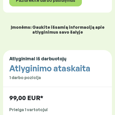
Pažiūrėkite darbo pasiūlymus
Įmonėms: Gaukite išsamią informaciją apie
atlyginimus savo šalyje
Atlyginimai iš darbuotojų
Atlyginimo ataskaita
1 darbo pozicija
99,00 EUR*
Prieiga 1 vartotojui