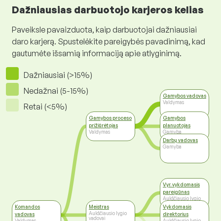
Dažniausias darbuotojo karjeros kelias
Paveiksle pavaizduota, kaip darbuotojai dažniausiai
daro karjerą. Spustelėkite pareigybės pavadinimą, kad
gautumėte išsamią informaciją apie atlyginimą.
Dažniausiai (>15%)
Nedažnai (5-15%)
Gamybos vadovas
Valdymas
Retai (<5%)
Gamybos proceso
Gamybos
prižiūrėtojas
planuotojas
Valdymas
Gamyba
Darbų vadovas
Gamyba
Vyr. vykdomasis
pareigūnas
Aukščiausio lygio
vadovai
Komandos
Meistras
Vykdomasis
Aukščiausio lygio
vadovas
direktorius
vadovai
Valdymas
Aukščiausio lygio