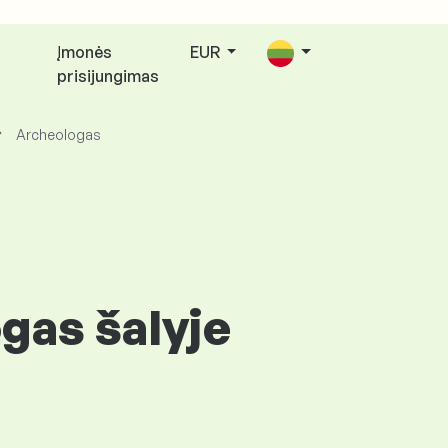
Įmonės
EUR
s
prisijungimas
Archeologas
gas šalyje