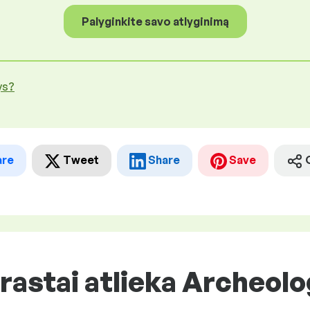
Palyginkite savo atlyginimą
ys?
are
Tweet
Share
Save
rastai atlieka Archeol