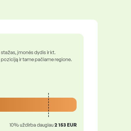
 stažas, įmonės dydis ir kt.
 poziciją ir tame pačiame regione.
10% uždirba daugiau
2 153 EUR