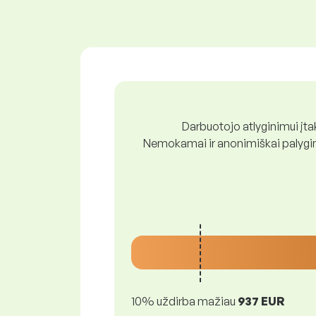
Darbuotojo atlyginimui įtak
Nemokamai ir anonimiškai palygink
10% uždirba mažiau
937 EUR