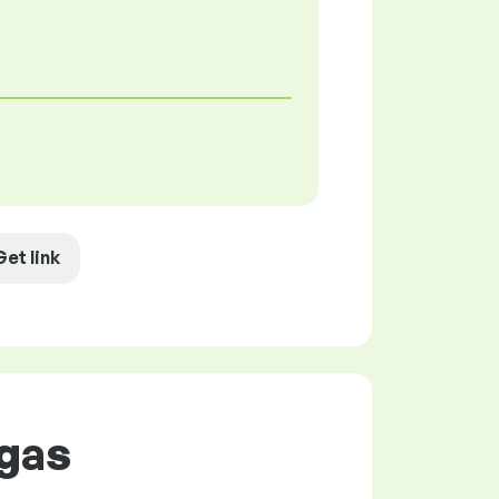
Get link
ogas