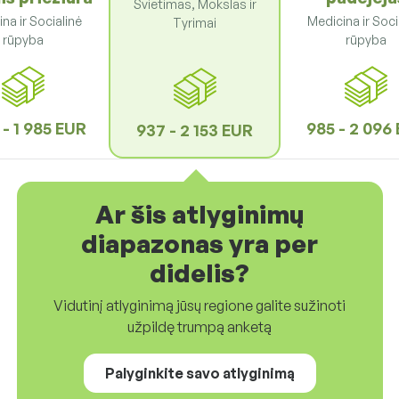
Švietimas, Mokslas ir
na ir Socialinė
Medicina ir Soci
Tyrimai
rūpyba
rūpyba
 - 1 985 EUR
985 - 2 096
937 - 2 153 EUR
Ar šis atlyginimų
diapazonas yra per
didelis?
Vidutinį atlyginimą jūsų regione galite sužinoti
užpildę trumpą anketą
Palyginkite savo atlyginimą