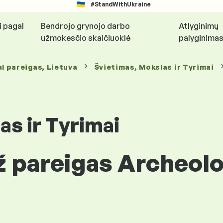
#StandWithUkraine
i pagal
Bendrojo grynojo darbo
Atlyginimų
užmokesčio skaičiuoklė
palyginima
l pareigas
, Lietuva
Švietimas, Mokslas ir Tyrimai
as ir Tyrimai
ž pareigas Archeolo