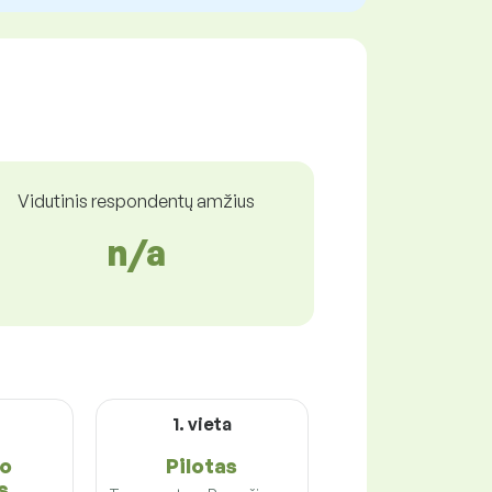
Vidutinis respondentų amžius
n/a
1. vieta
go
Pilotas
s