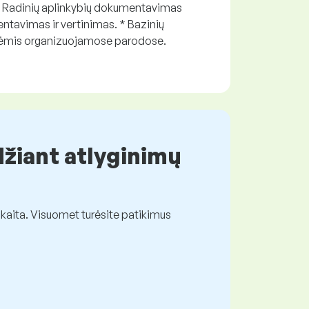
 * Radinių aplinkybių dokumentavimas
entavimas ir vertinimas. * Bazinių
artėmis organizuojamose parodose.
džiant atlyginimų
kaita. Visuomet turėsite patikimus