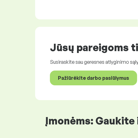
Jūsų pareigoms t
Susiraskite sau geresnes atlyginimo sąly
Pažiūrėkite darbo pasiūlymus
Įmonėms: Gaukite i