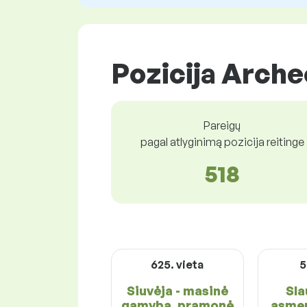
Pozicija Arche
Pareigų
pagal atlyginimą pozicija reitinge
518
625. vieta
5
Siuvėja - masinė
Sla
gamyba, pramonė
asmen