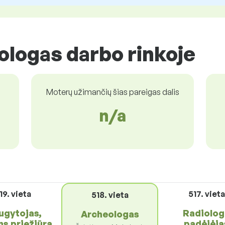
ologas darbo rinkoje
Moterų užimančių šias pareigas dalis
n/a
19. vieta
517. vieta
518. vieta
ugytojas,
Radiolo
Archeologas
s priežiūra
padėjėja