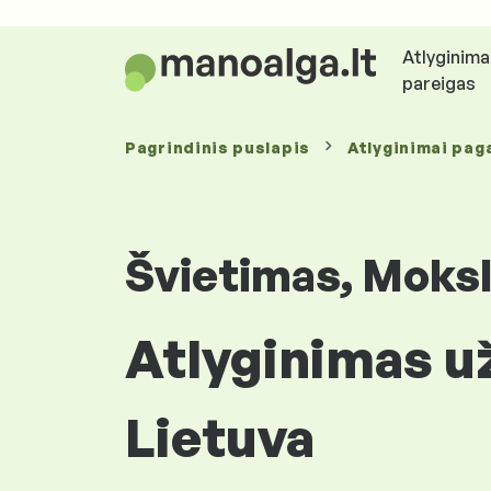
Atlyginima
pareigas
Pagrindinis puslapis
Atlyginimai
paga
Švietimas, Moksl
Atlyginimas u
Lietuva