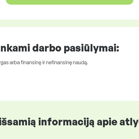
inkami
darbo pasiūlymai
:
gas arba finansinę ir nefinansinę naudą.
šsamią informaciją apie atly