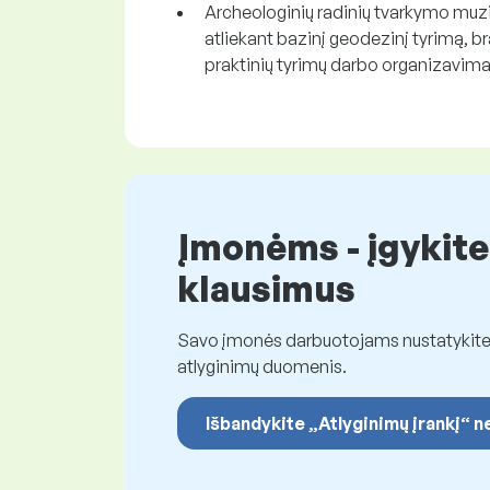
Archeologinių radinių tvarkymo muzi
atliekant bazinį geodezinį tyrimą, b
praktinių tyrimų darbo organizavima
Įmonėms - įgykite
klausimus
Savo įmonės darbuotojams nustatykite t
atlyginimų duomenis.
Išbandykite „Atlyginimų įrankį“