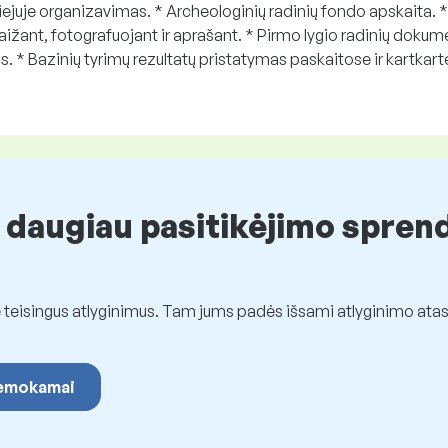
ejuje organizavimas. * Archeologinių radinių fondo apskaita.
raižant, fotografuojant ir aprašant. * Pirmo lygio radinių dokum
s. * Bazinių tyrimų rezultatų pristatymas paskaitose ir kartk
 daugiau pasitikėjimo spren
eisingus atlyginimus. Tam jums padės išsami atlyginimo atas
 nemokamai