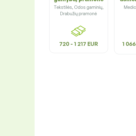
Tekstilės, Odos gaminių,
Medici
Drabužių pramonė
720 - 1 217 EUR
1 066