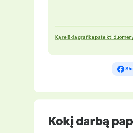
Ką reiškia grafike pateikti duomen
Sh
Kokį darbą pap