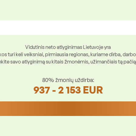
Vidutinis neto atlyginimas Lietuvoje yra
os turi keli veiksniai, pirmiausia regionas, kuriame dirba, darbo
ite savo atlyginimą su kitais žmonėmis, užimančiais tą pačią
80% žmonių uždirba:
937 - 2 153 EUR