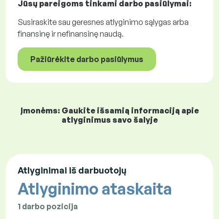
Jūsų pareigoms tinkami
darbo pasiūlymai
:
Susiraskite sau geresnes atlyginimo sąlygas arba
finansinę ir nefinansinę naudą.
Pažiūrėkite darbo pasiūlymus
Įmonėms: Gaukite išsamią informaciją apie
atlyginimus savo šalyje
Atlyginimai iš darbuotojų
Atlyginimo ataskaita
1 darbo pozicija