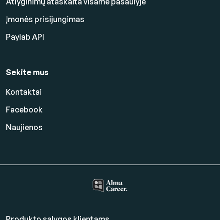
Atlyginimų ataskaita visame pasaulyje
Įmonės prisijungimas
Paylab API
Sekite mus
Kontaktai
Facebook
Naujienos
Produkto sąlygos klientams