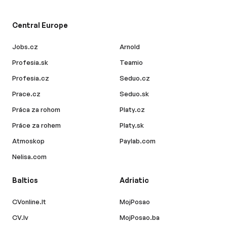
Central Europe
Jobs.cz
Arnold
Profesia.sk
Teamio
Profesia.cz
Seduo.cz
Prace.cz
Seduo.sk
Práca za rohom
Platy.cz
Práce za rohem
Platy.sk
Atmoskop
Paylab.com
Nelisa.com
Baltics
Adriatic
CVonline.lt
MojPosao
CV.lv
MojPosao.ba