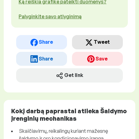
Ką reiškia grafike pateikti duomenys?
Palyginkite savo atlyginimą
Share
Tweet
Share
Save
Get link
Kokį darbą paprastai atlieka Šaldymo
įrenginių mechanikas
Skaičiavimų, reikalingų kuriant mažesnę
šaldymo ir oro kondicionavimo įrangą,