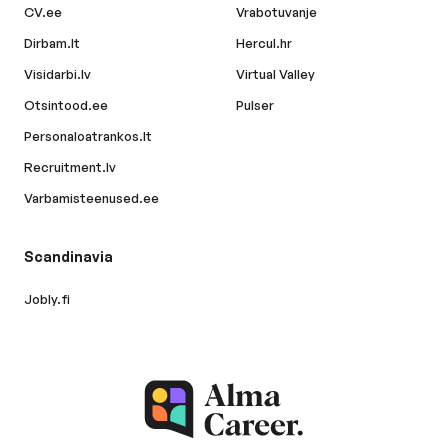
CV.ee
Vrabotuvanje
Dirbam.lt
Hercul.hr
Visidarbi.lv
Virtual Valley
Otsintood.ee
Pulser
Personaloatrankos.lt
Recruitment.lv
Varbamisteenused.ee
Scandinavia
Jobly.fi