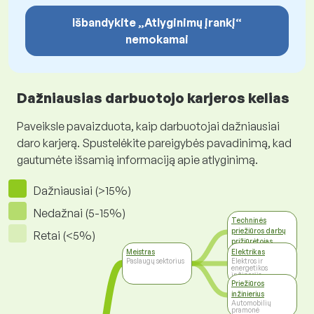
Išbandykite „Atlyginimų įrankį“
nemokamai
Dažniausias darbuotojo karjeros kelias
Paveiksle pavaizduota, kaip darbuotojai dažniausiai
daro karjerą. Spustelėkite pareigybės pavadinimą, kad
gautumėte išsamią informaciją apie atlyginimą.
Dažniausiai (>15%)
Nedažnai (5-15%)
Techninės
priežiūros darbų
Retai (<5%)
prižiūrėtojas
Valdymas
Meistras
Elektrikas
Paslaugų sektorius
Elektros ir
energetikos
inžinerija
Priežiūros
inžinierius
Automobilių
pramonė