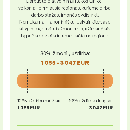
Darbuotojo atlyginimui įtakos turi keli
veiksniai, pirmiausia regionas, kuriame dirba,
darbo stažas, įmonės dydis ir kt.
Nemokamai ir anonimiškai palyginkite savo
atlyginimą su kitais žmonėmis, užimančiais
tą pačią poziciją ir tame pačiame regione.
80% žmonių uždirba:
1 055 - 3 047 EUR
10% uždirba mažiau
10% uždirba daugiau
1 055 EUR
3 047 EUR