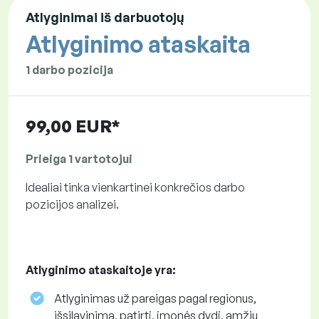
Atlyginimai iš darbuotojų
Atlyginimo ataskaita
1 darbo pozicija
99,00 EUR*
Prieiga 1 vartotojui
Idealiai tinka vienkartinei konkrečios darbo
pozicijos analizei.
Atlyginimo ataskaitoje yra:
Atlyginimas už pareigas pagal regionus,
išsilavinimą, patirtį, įmonės dydį, amžių