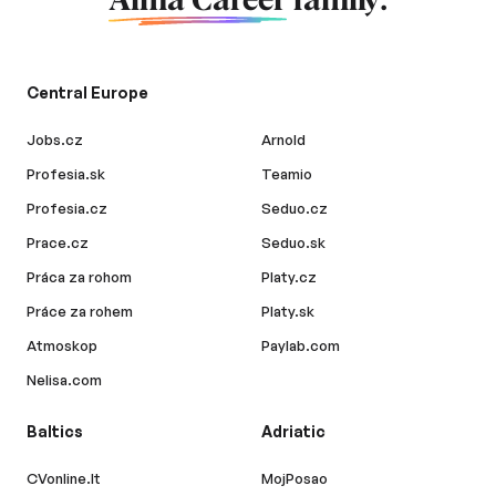
Alma Career
family.
Central Europe
Jobs.cz
Arnold
Profesia.sk
Teamio
Profesia.cz
Seduo.cz
Prace.cz
Seduo.sk
Práca za rohom
Platy.cz
Práce za rohem
Platy.sk
Atmoskop
Paylab.com
Nelisa.com
Baltics
Adriatic
CVonline.lt
MojPosao