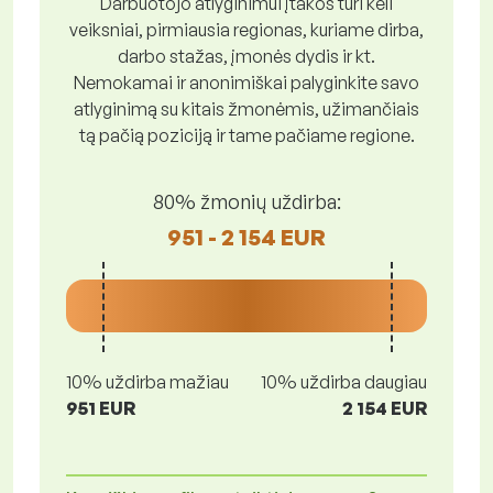
Darbuotojo atlyginimui įtakos turi keli
veiksniai, pirmiausia regionas, kuriame dirba,
darbo stažas, įmonės dydis ir kt.
Nemokamai ir anonimiškai palyginkite savo
atlyginimą su kitais žmonėmis, užimančiais
tą pačią poziciją ir tame pačiame regione.
80% žmonių uždirba:
951 - 2 154 EUR
10% uždirba mažiau
10% uždirba daugiau
951 EUR
2 154 EUR