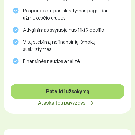
Respondentų pasiskirstymas pagal darbo
užmokesčio grupes
Atlyginimas svyruoja nuo 1 iki 9 decilio
Visų stebimų nefinansinių išmokų
suskirstymas
Finansinės naudos analizė
Pateikti užsakymą
Ataskaitos pavyzdys