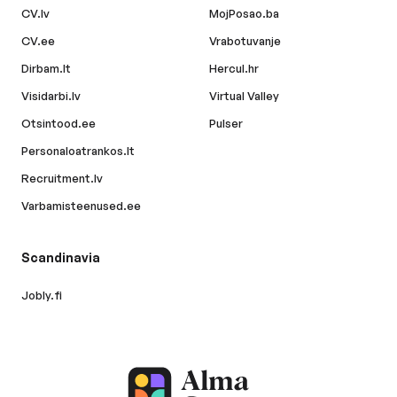
CV.lv
MojPosao.ba
CV.ee
Vrabotuvanje
Dirbam.lt
Hercul.hr
Visidarbi.lv
Virtual Valley
Otsintood.ee
Pulser
Personaloatrankos.lt
Recruitment.lv
Varbamisteenused.ee
Scandinavia
Jobly.fi