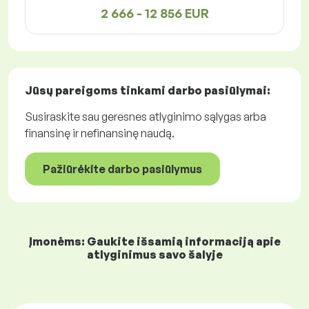
2 666 - 12 856 EUR
Jūsų pareigoms tinkami
darbo pasiūlymai
:
Susiraskite sau geresnes atlyginimo sąlygas arba
finansinę ir nefinansinę naudą.
Pažiūrėkite darbo pasiūlymus
Įmonėms: Gaukite išsamią informaciją apie
atlyginimus savo šalyje