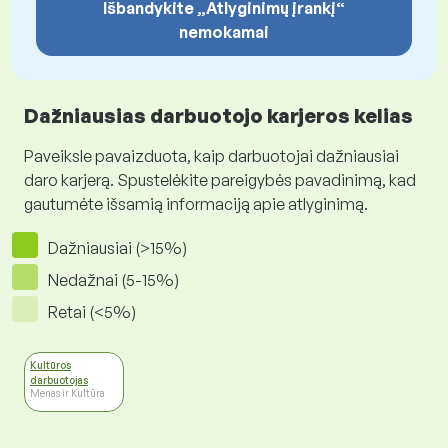
Išbandykite „Atlyginimų įrankį“
nemokamai
Dažniausias darbuotojo karjeros kelias
Paveiksle pavaizduota, kaip darbuotojai dažniausiai
daro karjerą. Spustelėkite pareigybės pavadinimą, kad
gautumėte išsamią informaciją apie atlyginimą.
Dažniausiai (>15%)
Nedažnai (5-15%)
Retai (<5%)
Kultūros
darbuotojas
Menas ir Kultūra