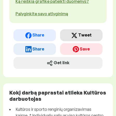
Ką reiškia grafike pateikti duomenys?
Palyginkite savo atlyginimą
Share
Tweet
Share
Save
Get link
Kokį darbą paprastai atlieka Kultūros
darbuotojas
Kultūros ir sporto renginių organizavimas
kaime. * Individualių salių ar viso kultūros centro