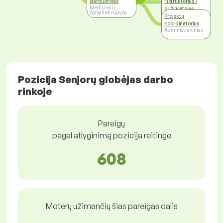
darbuotojas
instruktorius /
Medicina ir
prižiūrėtojas
Socialinė rūpyba
Švietimas, Mokslas
Projektų
ir Tyrimai
koordinatorius
Administravimas
Pozicija Senjorų globėjas darbo
rinkoje
Pareigų
pagal atlyginimą pozicija reitinge
608
Moterų užimančių šias pareigas dalis