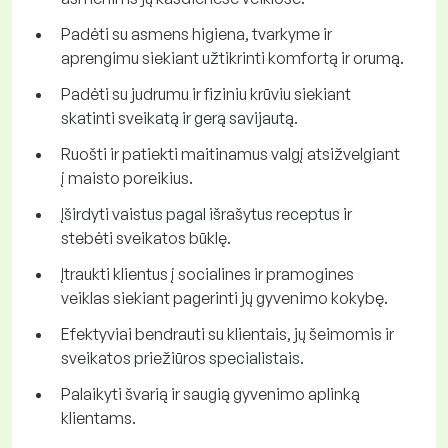
Padėti su asmens higiena, tvarkyme ir
aprengimu siekiant užtikrinti komfortą ir orumą.
Padėti su judrumu ir fiziniu krūviu siekiant
skatinti sveikatą ir gerą savijautą.
Ruošti ir patiekti maitinamus valgį atsižvelgiant
į maisto poreikius.
Įširdyti vaistus pagal išrašytus receptus ir
stebėti sveikatos būklę.
Įtraukti klientus į socialines ir pramogines
veiklas siekiant pagerinti jų gyvenimo kokybę.
Efektyviai bendrauti su klientais, jų šeimomis ir
sveikatos priežiūros specialistais.
Palaikyti švarią ir saugią gyvenimo aplinką
klientams.