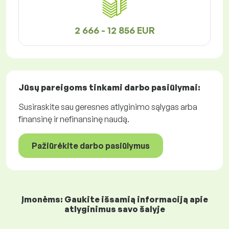
2 666 - 12 856 EUR
Jūsų pareigoms tinkami
darbo pasiūlymai
:
Susiraskite sau geresnes atlyginimo sąlygas arba
finansinę ir nefinansinę naudą.
Pažiūrėkite darbo pasiūlymus
Įmonėms: Gaukite išsamią informaciją apie
atlyginimus savo šalyje