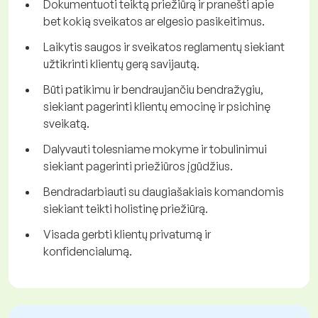
Dokumentuoti teiktą priežiūrą ir pranešti apie
bet kokią sveikatos ar elgesio pasikeitimus.
Laikytis saugos ir sveikatos reglamentų siekiant
užtikrinti klientų gerą savijautą.
Būti patikimu ir bendraujančiu bendražygiu,
siekiant pagerinti klientų emocinę ir psichinę
sveikatą.
Dalyvauti tolesniame mokyme ir tobulinimui
siekiant pagerinti priežiūros įgūdžius.
Bendradarbiauti su daugiašakiais komandomis
siekiant teikti holistinę priežiūrą.
Visada gerbti klientų privatumą ir
konfidencialumą.