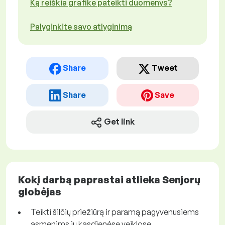
Ką reiškia grafike pateikti duomenys?
Palyginkite savo atlyginimą
Share
Tweet
Share
Save
Get link
Kokį darbą paprastai atlieka Senjorų
globėjas
Teikti šilčių priežiūrą ir paramą pagyvenusiems
asmenims jų kasdienėse veiklose.