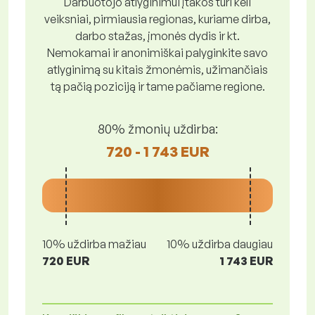
Darbuotojo atlyginimui įtakos turi keli
veiksniai, pirmiausia regionas, kuriame dirba,
darbo stažas, įmonės dydis ir kt.
Nemokamai ir anonimiškai palyginkite savo
atlyginimą su kitais žmonėmis, užimančiais
tą pačią poziciją ir tame pačiame regione.
80% žmonių uždirba:
720 - 1 743 EUR
10% uždirba mažiau
10% uždirba daugiau
720 EUR
1 743 EUR