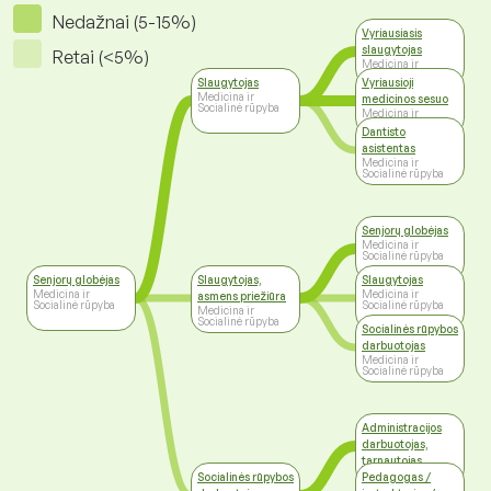
Nedažnai (5-15%)
Vyriausiasis
slaugytojas
Retai (<5%)
Medicina ir
Socialinė rūpyba
Slaugytojas
Vyriausioji
Medicina ir
medicinos sesuo
Socialinė rūpyba
Medicina ir
Socialinė rūpyba
Dantisto
asistentas
Medicina ir
Socialinė rūpyba
Senjorų globėjas
Medicina ir
Socialinė rūpyba
Senjorų globėjas
Slaugytojas,
Slaugytojas
Medicina ir
Medicina ir
asmens priežiūra
Socialinė rūpyba
Socialinė rūpyba
Medicina ir
Socialinė rūpyba
Socialinės rūpybos
darbuotojas
Medicina ir
Socialinė rūpyba
Administracijos
darbuotojas,
tarnautojas
Administravimas
Socialinės rūpybos
Pedagogas /