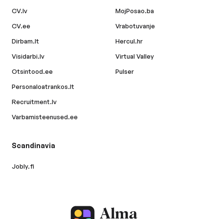
CV.lv
MojPosao.ba
CV.ee
Vrabotuvanje
Dirbam.lt
Hercul.hr
Visidarbi.lv
Virtual Valley
Otsintood.ee
Pulser
Personaloatrankos.lt
Recruitment.lv
Varbamisteenused.ee
Scandinavia
Jobly.fi