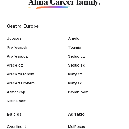
Alma Career
family.
Central Europe
Jobs.cz
Arnold
Profesia.sk
Teamio
Profesia.cz
Seduo.cz
Prace.cz
Seduo.sk
Práca za rohom
Platy.cz
Práce za rohem
Platy.sk
Atmoskop
Paylab.com
Nelisa.com
Baltics
Adriatic
CVonline.lt
MojPosao