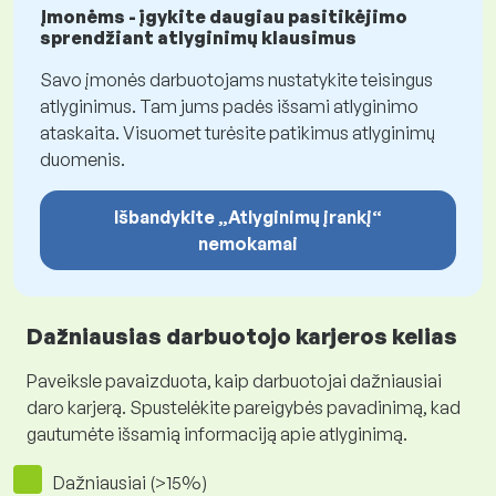
Įmonėms - įgykite daugiau pasitikėjimo
sprendžiant atlyginimų klausimus
Savo įmonės darbuotojams nustatykite teisingus
atlyginimus. Tam jums padės išsami atlyginimo
ataskaita. Visuomet turėsite patikimus atlyginimų
duomenis.
Išbandykite „Atlyginimų įrankį“
nemokamai
Dažniausias darbuotojo karjeros kelias
Paveiksle pavaizduota, kaip darbuotojai dažniausiai
daro karjerą. Spustelėkite pareigybės pavadinimą, kad
gautumėte išsamią informaciją apie atlyginimą.
Dažniausiai (>15%)