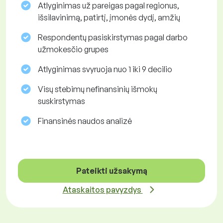
Atlyginimas už pareigas pagal regionus,
išsilavinimą, patirtį, įmonės dydį, amžių
Respondentų pasiskirstymas pagal darbo
užmokesčio grupes
Atlyginimas svyruoja nuo 1 iki 9 decilio
Visų stebimų nefinansinių išmokų
suskirstymas
Finansinės naudos analizė
Pateikti užsakymą
Ataskaitos pavyzdys