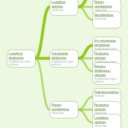
vadovai
Logistikos
Pirkimų
vadovas
vadybininkas
Valdymas
Valdymas
Sandėlininkas
Valdymas
Vyr. vykdomasis
pareigūnas
Aukščiausio lygio
vadovai
Logistikos
Vykdomasis
Pardavimo
direktorius
direktorius
vadovas
Aukščiausio lygio
Aukščiausio lygio
Aukščiausio lygio
vadovai
vadovai
vadovai
Regiono
direktorius /
vadovas
Aukščiausio lygio
vadovai
Prekybos agentas
Prekyba
Pirkimų
Pardavimo
vadybininkas
vadovas
Valdymas
Valdymas
Logistikos
vadovas
Valdymas