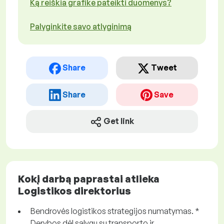
Ką reiškia grafike pateikti duomenys?
Palyginkite savo atlyginimą
Share
Tweet
Share
Save
Get link
Kokį darbą paprastai atlieka
Logistikos direktorius
Bendrovės logistikos strategijos numatymas. *
Derybos dėl sąlygų su transporto ir