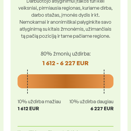
Darbuotojo atlyginimui įtakos turi keli
veiksniai, pirmiausia regionas, kuriame dirba,
darbo stažas, įmonės dydis ir kt.
Nemokamai ir anonimiškai palyginkite savo
atlyginimą su kitais žmonėmis, užimančiais
tą pačią poziciją ir tame pačiame regione.
80% žmonių uždirba:
1 612 - 6 227 EUR
10% uždirba mažiau
10% uždirba daugiau
1 612 EUR
6 227 EUR