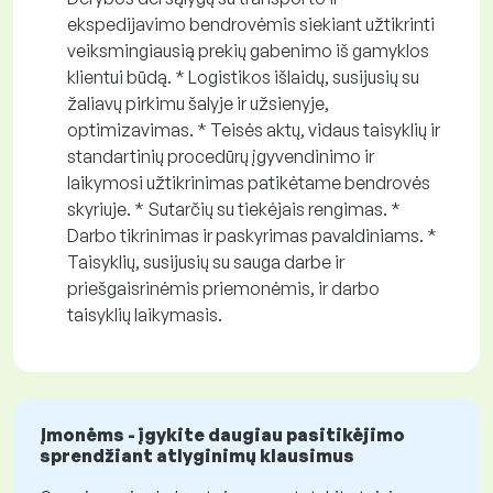
ekspedijavimo bendrovėmis siekiant užtikrinti
veiksmingiausią prekių gabenimo iš gamyklos
klientui būdą. * Logistikos išlaidų, susijusių su
žaliavų pirkimu šalyje ir užsienyje,
optimizavimas. * Teisės aktų, vidaus taisyklių ir
standartinių procedūrų įgyvendinimo ir
laikymosi užtikrinimas patikėtame bendrovės
skyriuje. * Sutarčių su tiekėjais rengimas. *
Darbo tikrinimas ir paskyrimas pavaldiniams. *
Taisyklių, susijusių su sauga darbe ir
priešgaisrinėmis priemonėmis, ir darbo
taisyklių laikymasis.
Įmonėms - įgykite daugiau pasitikėjimo
sprendžiant atlyginimų klausimus