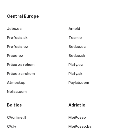
Central Europe
Jobs.cz
Arnold
Profesia.sk
Teamio
Profesia.cz
Seduo.cz
Prace.cz
Seduo.sk
Práca za rohom
Platy.cz
Práce za rohem
Platy.sk
Atmoskop
Paylab.com
Nelisa.com
Baltics
Adriatic
CVonline.lt
MojPosao
CV.lv
MojPosao.ba