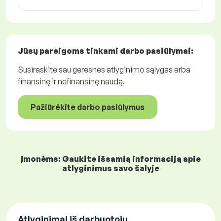
Jūsų pareigoms tinkami
darbo pasiūlymai
:
Susiraskite sau geresnes atlyginimo sąlygas arba
finansinę ir nefinansinę naudą.
Pažiūrėkite darbo pasiūlymus
Įmonėms: Gaukite išsamią informaciją apie
atlyginimus savo šalyje
Atlyginimai iš darbuotojų