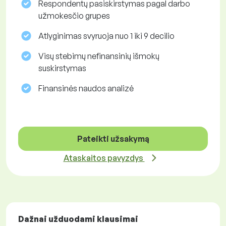
Respondentų pasiskirstymas pagal darbo
užmokesčio grupes
Atlyginimas svyruoja nuo 1 iki 9 decilio
Visų stebimų nefinansinių išmokų
suskirstymas
Finansinės naudos analizė
Pateikti užsakymą
Ataskaitos pavyzdys
Dažnai užduodami klausimai