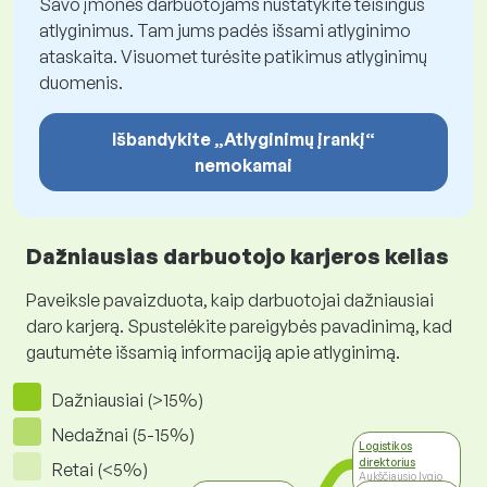
Savo įmonės darbuotojams nustatykite teisingus
atlyginimus. Tam jums padės išsami atlyginimo
ataskaita. Visuomet turėsite patikimus atlyginimų
duomenis.
Išbandykite „Atlyginimų įrankį“
nemokamai
Dažniausias darbuotojo karjeros kelias
Paveiksle pavaizduota, kaip darbuotojai dažniausiai
daro karjerą. Spustelėkite pareigybės pavadinimą, kad
gautumėte išsamią informaciją apie atlyginimą.
Dažniausiai (>15%)
Nedažnai (5-15%)
Logistikos
direktorius
Retai (<5%)
Aukščiausio lygio