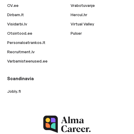
CV.ee
Vrabotuvanje
Dirbam.lt
Hercul.hr
Visidarbi.lv
Virtual Valley
Otsintood.ee
Pulser
Personaloatrankos.lt
Recruitment.lv
Varbamisteenused.ee
Scandinavia
Jobly.fi