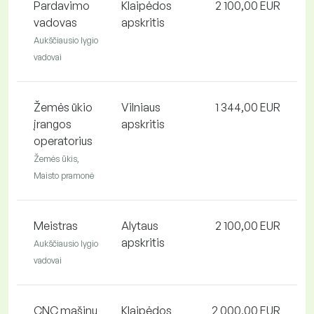
Pardavimo
Klaipėdos
2 100,00 EUR
vadovas
apskritis
Aukščiausio lygio
vadovai
Žemės ūkio
Vilniaus
1 344,00 EUR
įrangos
apskritis
operatorius
Žemės ūkis,
Maisto pramonė
Meistras
Alytaus
2 100,00 EUR
apskritis
Aukščiausio lygio
vadovai
CNC mašinų
Klaipėdos
2 000,00 EUR