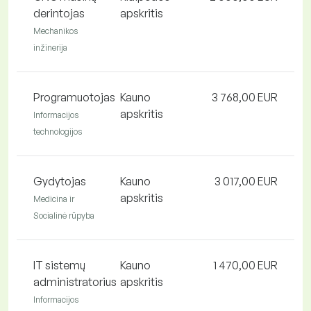
derintojas
apskritis
Mechanikos
inžinerija
Programuotojas
Kauno
3 768,00 EUR
apskritis
Informacijos
technologijos
Gydytojas
Kauno
3 017,00 EUR
apskritis
Medicina ir
Socialinė rūpyba
IT sistemų
Kauno
1 470,00 EUR
administratorius
apskritis
Informacijos