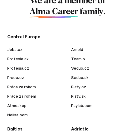
We are a member of
Alma Career
family.
Central Europe
Jobs.cz
Arnold
Profesia.sk
Teamio
Profesia.cz
Seduo.cz
Prace.cz
Seduo.sk
Práca za rohom
Platy.cz
Práce za rohem
Platy.sk
Atmoskop
Paylab.com
Nelisa.com
Baltics
Adriatic