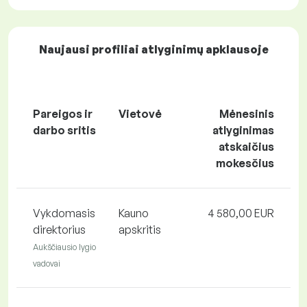
Naujausi profiliai atlyginimų apklausoje
Pareigos ir
Vietovė
Mėnesinis
darbo sritis
atlyginimas
atskaičius
mokesčius
Vykdomasis
Kauno
4 580,00 EUR
direktorius
apskritis
Aukščiausio lygio
vadovai