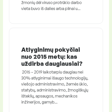
žmonių dėl viruso protrūkio darbo
vieta buvo iš dalies arba pilnai u...
Atlyginimų pokyčiai
nuo 2015 metų: kas
uždirba daugiausiai?
2015 – 2019 laikotarpiu daugiau nei
30% atlyginimai išaugo technologijų,
viešojo administravimo, žemės ūkio,
statybų, administravimo, žmogiškųjų
išteklių, apsaugos, mechanikos
inžinerijos, gamyb...