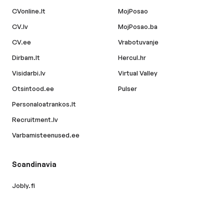
CVonline.lt
MojPosao
CV.lv
MojPosao.ba
CV.ee
Vrabotuvanje
Dirbam.lt
Hercul.hr
Visidarbi.lv
Virtual Valley
Otsintood.ee
Pulser
Personaloatrankos.lt
Recruitment.lv
Varbamisteenused.ee
Scandinavia
Jobly.fi