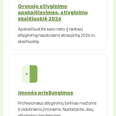
Grynojo atlyginimo
apskaičiavimas, atlyginimų
skaičiuoklė 2026
Apskaičiuokite savo neto (į rankas)
atlyginimą naudodami atnaujintą 2026 m.
skaičiuoklę.
Įmonės prisijungimas
Profesionalus atlyginimų tyrimas mažoms
ir vidutinėms įmonėms. Nustatykite Jūsų
atlyginimo tendencijas.