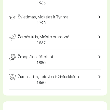
1 966
Švietimas, Mokslas ir Tyrimai
1 793
Žemės ūkis, Maisto pramonė
1 567
Žmogiškieji ištekliai
1 880
Žurnalistika, Leidyba ir žiniasklaida
1 860