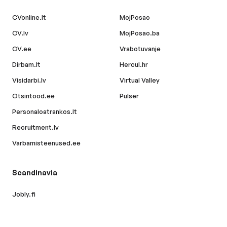
CVonline.lt
MojPosao
CV.lv
MojPosao.ba
CV.ee
Vrabotuvanje
Dirbam.lt
Hercul.hr
Visidarbi.lv
Virtual Valley
Otsintood.ee
Pulser
Personaloatrankos.lt
Recruitment.lv
Varbamisteenused.ee
Scandinavia
Jobly.fi