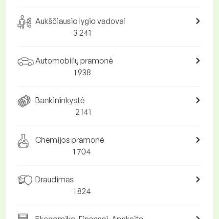
Aukščiausio lygio vadovai
3 241
Automobilių pramonė
1 938
Bankininkystė
2 141
Chemijos pramonė
1 704
Draudimas
1 824