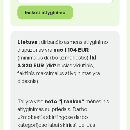
Ieškoti atlyginimo
Lietuva
: dirbančio asmens atlyginimo
diapazonas yra
nuo
1 104 EUR
(minimalus darbo užmokestis)
iki
3 320 EUR
(didžiausias vidutinis,
faktinis maksimalus atlyginimas yra
didesnis).
Tai yra viso
neto "į rankas"
mėnesinis
atlyginimas su priedais. Darbo
užmokestis skirtingose darbo
kategorijose labai skiriasi. Jei Jus