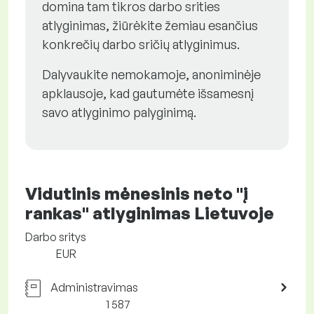
domina tam tikros darbo srities
atlyginimas, žiūrėkite žemiau esančius
konkrečių darbo sričių atlyginimus.
Dalyvaukite nemokamoje, anoniminėje
apklausoje, kad gautumėte išsamesnį
savo atlyginimo palyginimą.
Vidutinis mėnesinis
neto "į
rankas"
atlyginimas Lietuvoje
Darbo sritys
EUR
Administravimas
1 587