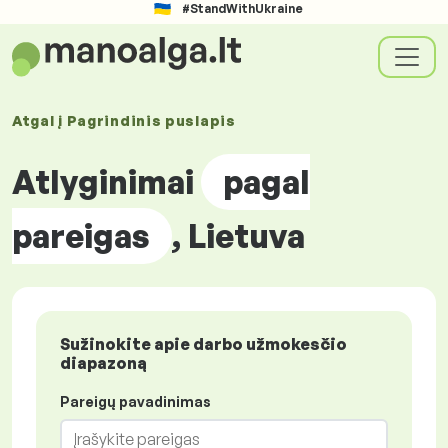
#StandWithUkraine
Atgal į
Pagrindinis puslapis
Atlyginimai
pagal
pareigas
, Lietuva
Sužinokite apie darbo užmokesčio
diapazoną
Pareigų pavadinimas