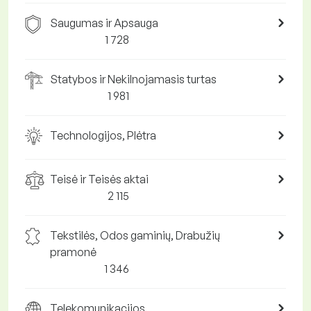
Saugumas ir Apsauga
1 728
Statybos ir Nekilnojamasis turtas
1 981
Technologijos, Plėtra
Teisė ir Teisės aktai
2 115
Tekstilės, Odos gaminių, Drabužių
pramonė
1 346
Telekomunikacijos