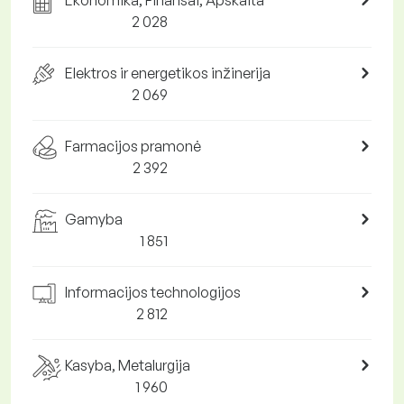
Ekonomika, Finansai, Apskaita
2 028
Elektros ir energetikos inžinerija
2 069
Farmacijos pramonė
2 392
Gamyba
1 851
Informacijos technologijos
2 812
Kasyba, Metalurgija
1 960