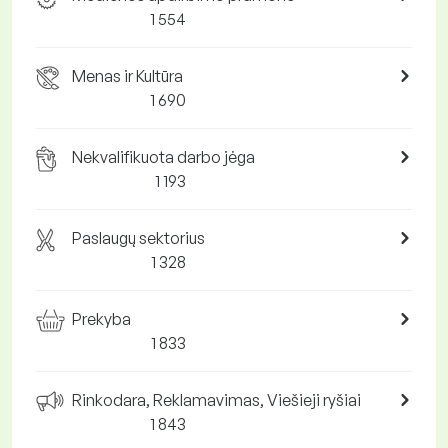
1 554
Menas ir Kultūra
1 690
Nekvalifikuota darbo jėga
1 193
Paslaugų sektorius
1 328
Prekyba
1 833
Rinkodara, Reklamavimas, Viešieji ryšiai
1 843