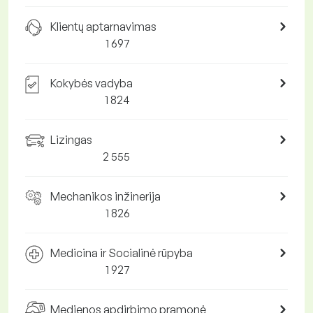
Klientų aptarnavimas
1 697
Kokybės vadyba
1 824
Lizingas
2 555
Mechanikos inžinerija
1 826
Medicina ir Socialinė rūpyba
1 927
Medienos apdirbimo pramonė