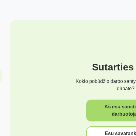
Sutarties
Kokio pobūdžio darbo santy
dirbate?
Aš esu samd
darbuotoj
Esu savarank