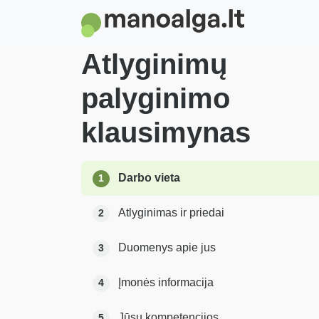
Atlyginimų
palyginimo
klausimynas
Darbo vieta
1
Atlyginimas ir priedai
2
Duomenys apie jus
3
Įmonės informacija
4
Jūsų kompetencijos
5