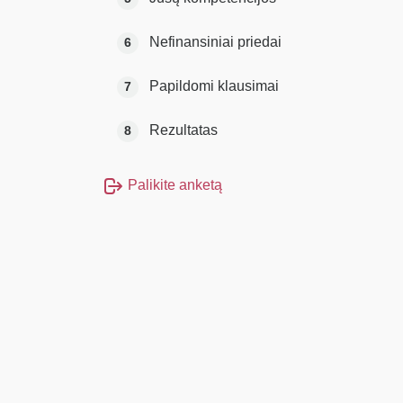
Nefinansiniai priedai
6
Papildomi klausimai
7
Rezultatas
8
Palikite anketą