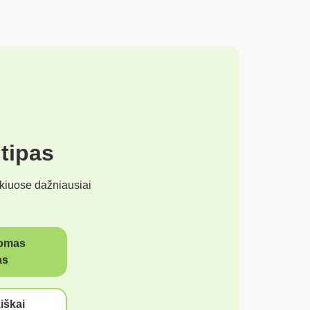
 tipas
kiuose dažniausiai
omas
as
iškai